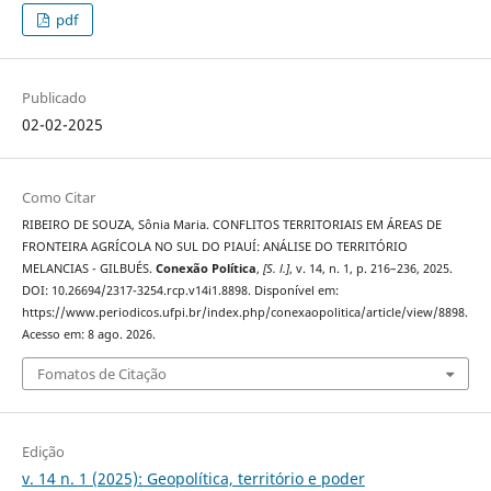
pdf
Publicado
02-02-2025
Como Citar
RIBEIRO DE SOUZA, Sônia Maria. CONFLITOS TERRITORIAIS EM ÁREAS DE
FRONTEIRA AGRÍCOLA NO SUL DO PIAUÍ: ANÁLISE DO TERRITÓRIO
MELANCIAS - GILBUÉS.
Conexão Política
,
[S. l.]
, v. 14, n. 1, p. 216–236, 2025.
DOI: 10.26694/2317-3254.rcp.v14i1.8898. Disponível em:
https://www.periodicos.ufpi.br/index.php/conexaopolitica/article/view/8898.
Acesso em: 8 ago. 2026.
Fomatos de Citação
Edição
v. 14 n. 1 (2025): Geopolítica, território e poder