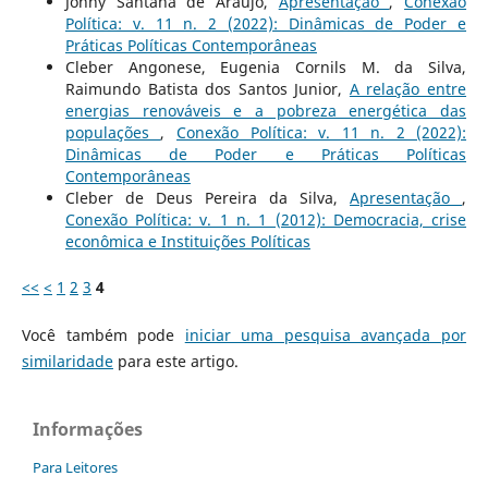
Johny Santana de Araújo,
Apresentação
,
Conexão
Política: v. 11 n. 2 (2022): Dinâmicas de Poder e
Práticas Políticas Contemporâneas
Cleber Angonese, Eugenia Cornils M. da Silva,
Raimundo Batista dos Santos Junior,
A relação entre
energias renováveis e a pobreza energética das
populações
,
Conexão Política: v. 11 n. 2 (2022):
Dinâmicas de Poder e Práticas Políticas
Contemporâneas
Cleber de Deus Pereira da Silva,
Apresentação
,
Conexão Política: v. 1 n. 1 (2012): Democracia, crise
econômica e Instituições Políticas
<<
<
1
2
3
4
Você também pode
iniciar uma pesquisa avançada por
similaridade
para este artigo.
Informações
Para Leitores