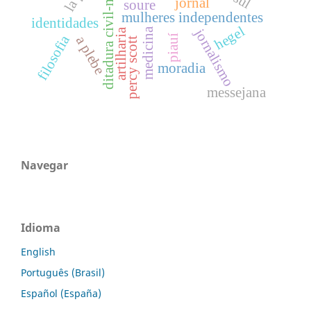
ditadura civil-militar
jornal
soure
mulheres independentes
identidades
hegel
medicina
jornalismo
artilharia
filosofia
piauí
a plebe
percy scott
moradia
messejana
Navegar
Idioma
English
Português (Brasil)
Español (España)