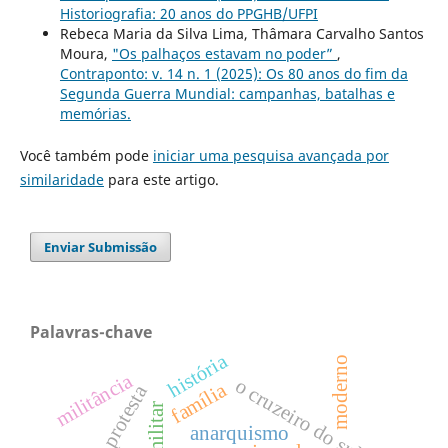
Historiografia: 20 anos do PPGHB/UFPI
Rebeca Maria da Silva Lima, Thâmara Carvalho Santos
Moura,
"Os palhaços estavam no poder”
,
Contraponto: v. 14 n. 1 (2025): Os 80 anos do fim da
Segunda Guerra Mundial: campanhas, batalhas e
memórias.
Você também pode
iniciar uma pesquisa avançada por
similaridade
para este artigo.
Enviar Submissão
Palavras-chave
história
moderno
militância
o cruzeiro do sul
família
la protesta
anarquismo