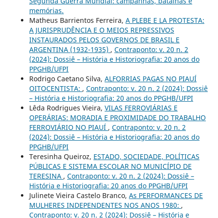
Segunda Guerra Mundial: campanhas, batalhas e
memórias.
Matheus Barrientos Ferreira,
A PLEBE E LA PROTESTA:
A JURISPRUDÊNCIA E O MEIOS REPRESSIVOS
INSTAURADOS PELOS GOVERNOS DE BRASIL E
ARGENTINA (1932-1935)
,
Contraponto: v. 20 n. 2
(2024): Dossiê – História e Historiografia: 20 anos do
PPGHB/UFPI
Rodrigo Caetano Silva,
ALFORRIAS PAGAS NO PIAUÍ
OITOCENTISTA:
,
Contraponto: v. 20 n. 2 (2024): Dossiê
– História e Historiografia: 20 anos do PPGHB/UFPI
Lêda Rodrigues Vieira,
VILAS FERROVIÁRIAS E
OPERÁRIAS: MORADIA E PROXIMIDADE DO TRABALHO
FERROVIÁRIO NO PIAUÍ
,
Contraponto: v. 20 n. 2
(2024): Dossiê – História e Historiografia: 20 anos do
PPGHB/UFPI
Teresinha Queiroz,
ESTADO, SOCIEDADE, POLÍTICAS
PÚBLICAS E SISTEMA ESCOLAR NO MUNICÍPIO DE
TERESINA
,
Contraponto: v. 20 n. 2 (2024): Dossiê –
História e Historiografia: 20 anos do PPGHB/UFPI
Julinete Vieira Castelo Branco,
As PERFORMANCES DE
MULHERES INDEPENDENTES NOS ANOS 1980:
,
Contraponto: v. 20 n. 2 (2024): Dossiê – História e