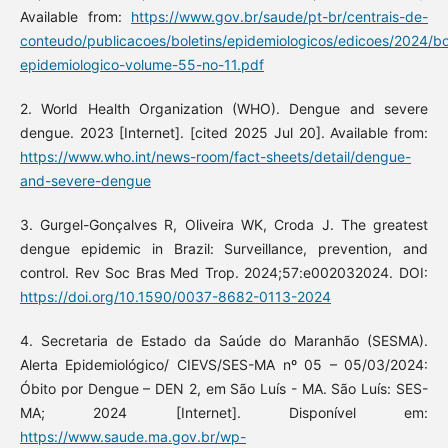
Available from:
https://www.gov.br/saude/pt-br/centrais-de-
conteudo/publicacoes/boletins/epidemiologicos/edicoes/2024/bo
epidemiologico-volume-55-no-11.pdf
2. World Health Organization (WHO). Dengue and severe
dengue. 2023 [Internet]. [cited 2025 Jul 20]. Available from:
https://www.who.int/news-room/fact-sheets/detail/dengue-
and-severe-dengue
3. Gurgel-Gonçalves R, Oliveira WK, Croda J. The greatest
dengue epidemic in Brazil: Surveillance, prevention, and
control. Rev Soc Bras Med Trop. 2024;57:e002032024. DOI:
https://doi.org/10.1590/0037-8682-0113-2024
4. Secretaria de Estado da Saúde do Maranhão (SESMA).
Alerta Epidemiológico/ CIEVS/SES-MA nº 05 – 05/03/2024:
Óbito por Dengue – DEN 2, em São Luís - MA. São Luís: SES-
MA; 2024 [Internet]. Disponível em:
https://www.saude.ma.gov.br/wp-