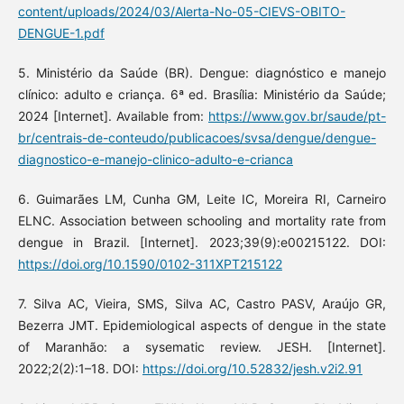
content/uploads/2024/03/Alerta-No-05-CIEVS-OBITO-
DENGUE-1.pdf
5. Ministério da Saúde (BR). Dengue: diagnóstico e manejo
clínico: adulto e criança. 6ª ed. Brasília: Ministério da Saúde;
2024 [Internet]. Available from:
https://www.gov.br/saude/pt-
br/centrais-de-conteudo/publicacoes/svsa/dengue/dengue-
diagnostico-e-manejo-clinico-adulto-e-crianca
6. Guimarães LM, Cunha GM, Leite IC, Moreira RI, Carneiro
ELNC. Association between schooling and mortality rate from
dengue in Brazil. [Internet]. 2023;39(9):e00215122. DOI:
https://doi.org/10.1590/0102-311XPT215122
7. Silva AC, Vieira, SMS, Silva AC, Castro PASV, Araújo GR,
Bezerra JMT. Epidemiological aspects of dengue in the state
of Maranhão: a sysematic review. JESH. [Internet].
2022;2(2):1–18. DOI:
https://doi.org/10.52832/jesh.v2i2.91