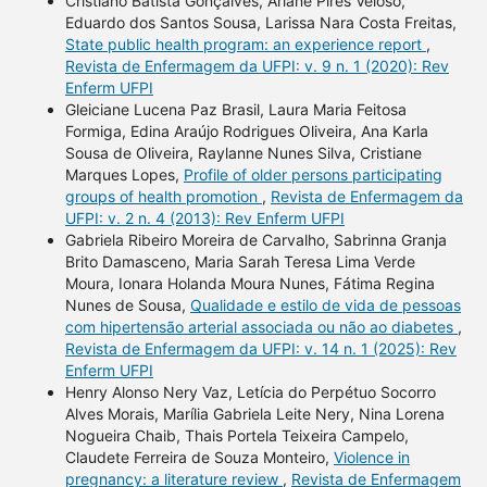
Cristiano Batista Gonçalves, Ariane Pires Veloso,
Eduardo dos Santos Sousa, Larissa Nara Costa Freitas,
State public health program: an experience report
,
Revista de Enfermagem da UFPI: v. 9 n. 1 (2020): Rev
Enferm UFPI
Gleiciane Lucena Paz Brasil, Laura Maria Feitosa
Formiga, Edina Araújo Rodrigues Oliveira, Ana Karla
Sousa de Oliveira, Raylanne Nunes Silva, Cristiane
Marques Lopes,
Profile of older persons participating
groups of health promotion
,
Revista de Enfermagem da
UFPI: v. 2 n. 4 (2013): Rev Enferm UFPI
Gabriela Ribeiro Moreira de Carvalho, Sabrinna Granja
Brito Damasceno, Maria Sarah Teresa Lima Verde
Moura, Ionara Holanda Moura Nunes, Fátima Regina
Nunes de Sousa,
Qualidade e estilo de vida de pessoas
com hipertensão arterial associada ou não ao diabetes
,
Revista de Enfermagem da UFPI: v. 14 n. 1 (2025): Rev
Enferm UFPI
Henry Alonso Nery Vaz, Letícia do Perpétuo Socorro
Alves Morais, Marília Gabriela Leite Nery, Nina Lorena
Nogueira Chaib, Thais Portela Teixeira Campelo,
Claudete Ferreira de Souza Monteiro,
Violence in
pregnancy: a literature review
,
Revista de Enfermagem