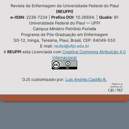
Revista de Enfermagem da Universidade Federal do Piauí
(REUFPI)
e-ISSN
: 2238-7234 |
Prefixo DOI
: 10.26694. |
Qualis
: B1
Universidade Federal do Piauí — UFPI
Campus Ministro Petrônio Portella
Programa de Pós-Graduação em Enfermagem
SG-12, Ininga, Teresina, Piauí, Brasil, CEP: 64049-550
E-mail:
reufpi@ufpi.edu.br
A
REUFPI
esta Licenciada com
Creative Commons Atribuição 4.0
Internacional
OJS customizado por:
Luis Andrés Castillo B.