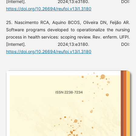
[Internet]. 2024;13:e3180. DOI:
https://doi.org/10.26694/reufpi.v13i1.3180
25. Nascimento RCA, Aquino BCOS, Oliveira DN, Feijão AR.
Software programs developed to operationalize the nursing
process in health services: scoping review. Rev. enferm. UFPI.
[Internet]. 2024;13:e3180. DOI:
https://doi.org/10.26694/reufpi.v13i1.3180