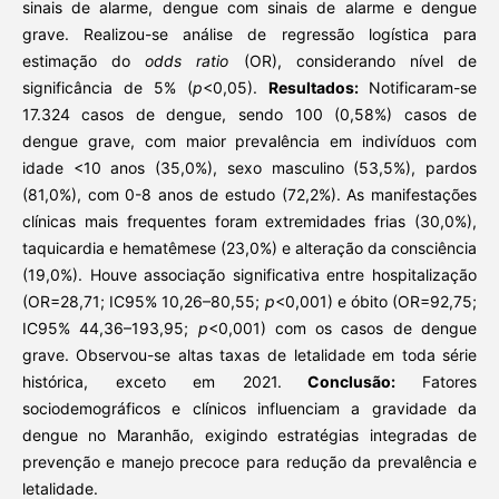
sinais de alarme, dengue com sinais de alarme e dengue
grave. Realizou-se análise de regressão logística para
estimação do
odds ratio
(OR), considerando nível de
significância de 5% (
p
<0,05).
Resultados:
Notificaram-se
17.324 casos de dengue, sendo 100 (0,58%) casos de
dengue grave, com maior prevalência em indivíduos com
idade <10 anos (35,0%), sexo masculino (53,5%), pardos
(81,0%), com 0-8 anos de estudo (72,2%). As manifestações
clínicas mais frequentes foram extremidades frias (30,0%),
taquicardia e hematêmese (23,0%) e alteração da consciência
(19,0%). Houve associação significativa entre hospitalização
(OR=28,71; IC95% 10,26–80,55;
p
<0,001) e óbito (OR=92,75;
IC95% 44,36–193,95;
p
<0,001) com os casos de dengue
grave. Observou-se altas taxas de letalidade em toda série
histórica, exceto em 2021.
Conclusão:
Fatores
sociodemográficos e clínicos influenciam a gravidade da
dengue no Maranhão, exigindo estratégias integradas de
prevenção e manejo precoce para redução da prevalência e
letalidade.