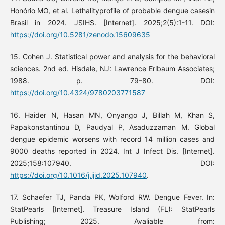
Honório MO, et al. Lethalityprofile of probable dengue casesin
Brasil in 2024. JSIHS. [Internet]. 2025;2(5):1-11. DOI:
https://doi.org/10.5281/zenodo.15609635
15. Cohen J. Statistical power and analysis for the behavioral
sciences. 2nd ed. Hisdale, NJ: Lawrence Erlbaum Associates;
1988. p. 79–80. DOI:
https://doi.org/10.4324/9780203771587
16. Haider N, Hasan MN, Onyango J, Billah M, Khan S,
Papakonstantinou D, Paudyal P, Asaduzzaman M. Global
dengue epidemic worsens with record 14 million cases and
9000 deaths reported in 2024. Int J Infect Dis. [Internet].
2025;158:107940. DOI:
https://doi.org/10.1016/j.ijid.2025.107940
.
17. Schaefer TJ, Panda PK, Wolford RW. Dengue Fever. In:
StatPearls [Internet]. Treasure Island (FL): StatPearls
Publishing; 2025. Avaliable from: