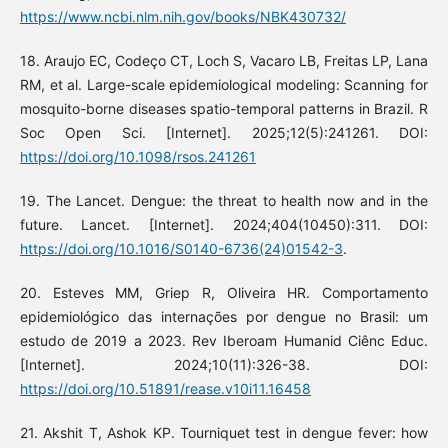
https://www.ncbi.nlm.nih.gov/books/NBK430732/
18. Araujo EC, Codeço CT, Loch S, Vacaro LB, Freitas LP, Lana
RM, et al. Large-scale epidemiological modeling: Scanning for
mosquito-borne diseases spatio-temporal patterns in Brazil. R
Soc Open Sci. [Internet]. 2025;12(5):241261. DOI:
https://doi.org/10.1098/rsos.241261
19. The Lancet. Dengue: the threat to health now and in the
future. Lancet. [Internet]. 2024;404(10450):311. DOI:
https://doi.org/10.1016/S0140-6736(24)01542-3
.
20. Esteves MM, Griep R, Oliveira HR. Comportamento
epidemiológico das internações por dengue no Brasil: um
estudo de 2019 a 2023. Rev Iberoam Humanid Ciênc Educ.
[Internet]. 2024;10(11):326-38. DOI:
https://doi.org/10.51891/rease.v10i11.16458
21. Akshit T, Ashok KP. Tourniquet test in dengue fever: how