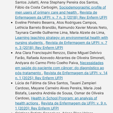
Santos Juliatti, Anna Stephany Pereira dos Santos,
Fábio da Costa Carbogim,
Sociodemographic profile of
men users of primary care and health
,
Revista de
Enfermagem da UFPI: v. 7 n. 3 (2018): Rev Enferm UFPI
Eveline Pinheiro Beserra, Atos Rodrigues Campos,
Lethicia Barreto Brandão, Raimundo Xavier Morais Neto,
Taynara Camille Guilherme Lima, Maria Alzete de Lima,
Learning teaching strategy on environmental health with
nursing students
,
Revista de Enfermagem da UFPI: v. 7
n. 3 (2018): Rev Enferm UFPI
Ana Clara Francisquini Renzzo, Elaine Miguel Delvivo
Farão, Rafaela Azevedo Abrantes de Oliveira Simoneti,
Andyara do Carmo Pinto Coelho Paiva,
Necessidades
em saúde do paciente com câncer: do diagnóstico ao
pós-tratamento
,
Revista de Enfermagem da UFPI: v. 14
n. 1 (2025): Rev Enferm UFPI
Lúcia de Fátima da Silva Santos, Tauani Zampieri
Cardoso, Mayane Carneiro Alves Pereira, Maria José
Bistafa, Leandra Andréia de Sousa, Osmar de Oliveira
Cardoso,
Health in School Program: an analysis of
health actions
,
Revista de Enfermagem da UFPI: v. 9 n.
1 (2020): Rev Enferm UFPI