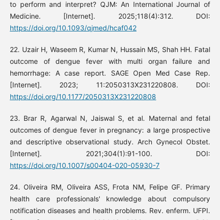
to perform and interpret? QJM: An International Journal of
Medicine. [Internet]. 2025;118(4):312. DOI:
https://doi.org/10.1093/qjmed/hcaf042
22. Uzair H, Waseem R, Kumar N, Hussain MS, Shah HH. Fatal
outcome of dengue fever with multi organ failure and
hemorrhage: A case report. SAGE Open Med Case Rep.
[Internet]. 2023; 11:2050313X231220808. DOI:
https://doi.org/10.1177/2050313X231220808
23. Brar R, Agarwal N, Jaiswal S, et al. Maternal and fetal
outcomes of dengue fever in pregnancy: a large prospective
and descriptive observational study. Arch Gynecol Obstet.
[Internet]. 2021;304(1):91-100. DOI:
https://doi.org/10.1007/s00404-020-05930-7
24. Oliveira RM, Oliveira ASS, Frota NM, Felipe GF. Primary
health care professionals' knowledge about compulsory
notification diseases and health problems. Rev. enferm. UFPI.