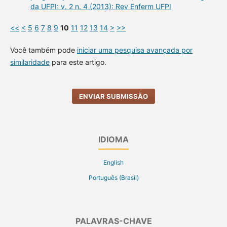
da UFPI: v. 2 n. 4 (2013): Rev Enferm UFPI
<<
<
5
6
7
8
9
10
11
12
13
14
>
>>
Você também pode
iniciar uma pesquisa avançada por
similaridade
para este artigo.
ENVIAR SUBMISSÃO
IDIOMA
English
Português (Brasil)
PALAVRAS-CHAVE