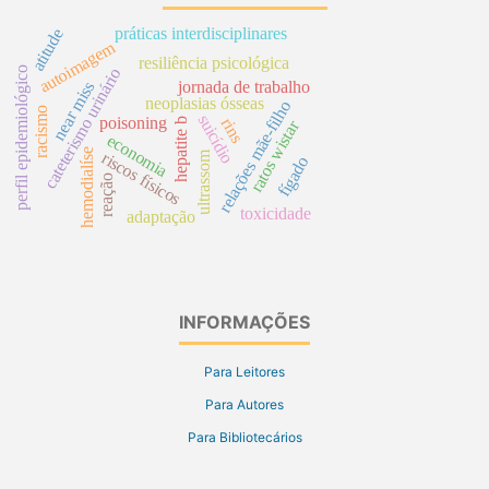
práticas interdisciplinares
atitude
autoimagem
resiliência psicológica
perfil epidemiológico
cateterismo urinário
jornada de trabalho
near miss
neoplasias ósseas
relações mãe-filho
racismo
suicídio
poisoning
rins
hepatite b
ratos wistar
economia
hemodialíse
riscos físicos
ultrassom
fígado
reação
toxicidade
adaptação
INFORMAÇÕES
Para Leitores
Para Autores
Para Bibliotecários