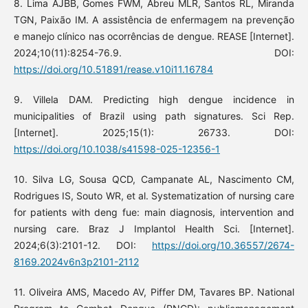
8. Lima AJBB, Gomes FWM, Abreu MLR, Santos RL, Miranda
TGN, Paixão IM. A assistência de enfermagem na prevenção
e manejo clínico nas ocorrências de dengue. REASE [Internet].
2024;10(11):8254-76.9. DOI:
https://doi.org/10.51891/rease.v10i11.16784
9. Villela DAM. Predicting high dengue incidence in
municipalities of Brazil using path signatures. Sci Rep.
[Internet]. 2025;15(1): 26733. DOI:
https://doi.org/10.1038/s41598-025-12356-1
10. Silva LG, Sousa QCD, Campanate AL, Nascimento CM,
Rodrigues IS, Souto WR, et al. Systematization of nursing care
for patients with deng fue: main diagnosis, intervention and
nursing care. Braz J Implantol Health Sci. [Internet].
2024;6(3):2101-12. DOI:
https://doi.org/10.36557/2674-
8169.2024v6n3p2101-2112
11. Oliveira AMS, Macedo AV, Piffer DM, Tavares BP. National