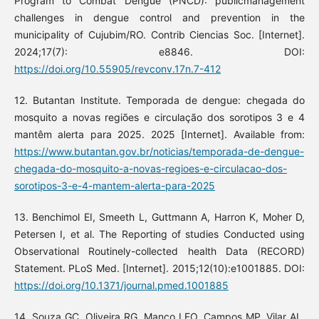
Program to Combat Dengue (PNCD): publicmanagement
challenges in dengue control and prevention in the
municipality of Cujubim/RO. Contrib Ciencias Soc. [Internet].
2024;17(7): e8846. DOI:
https://doi.org/10.55905/revconv.17n.7-412
12. Butantan Institute. Temporada de dengue: chegada do
mosquito a novas regiões e circulação dos sorotipos 3 e 4
mantêm alerta para 2025. 2025 [Internet]. Available from:
https://www.butantan.gov.br/noticias/temporada-de-dengue-
chegada-do-mosquito-a-novas-regioes-e-circulacao-dos-
sorotipos-3-e-4-mantem-alerta-para-2025
13. Benchimol EI, Smeeth L, Guttmann A, Harron K, Moher D,
Petersen I, et al. The Reporting of studies Conducted using
Observational Routinely-collected health Data (RECORD)
Statement. PLoS Med. [Internet]. 2015;12(10):e1001885. DOI:
https://doi.org/10.1371/journal.pmed.1001885
14. Souza GC, Oliveira RG, Manço LFO, Campos MP, Vilar AL,