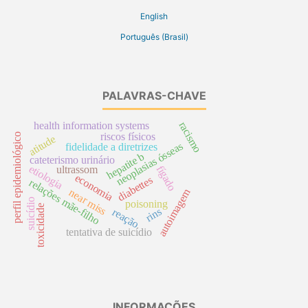
English
Português (Brasil)
PALAVRAS-CHAVE
racismo
health information systems
riscos físicos
perfil epidemiológico
atitude
neoplasias ósseas
fidelidade a diretrizes
hepatite b
cateterismo urinário
etiologia
fígado
ultrassom
economia
diabettes
relações mãe-filho
autoimagem
near miss
suicídio
poisoning
toxicidade
rins
reação
tentativa de suicídio
INFORMAÇÕES