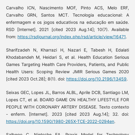
Carvalho ICN, Nascimento MOF, Pinto ACS, Melo ERF,
Carvalho GRN, Santos MCT. Tecnologia educacional: A
enfermagem e os jogos educativos na educação em saúde.
RSD [Internet]. 2021 [cited 2023 Aug.14]; 10(7). Available
from:
https://rsdjournal.org/index.php/rsd/article/view/16471
.
Sharifzadeh N, Kharrazi H, Nazari E, Tabesh H, Edalati
Khodabandeh M, Heidari S, et al. Health Education Serious
Games Targeting Health Care Providers, Patients, and Public
Health Users: Scoping Review JMIR Serious Games 2020
[cited 2023 Oct.28]; 8(1). doi:
https://doi.org/10.2196/13459
.
Seixas GEC, Lopes JL, Barros ALBL, Aprile DCB, Santiago LM,
Lopes CT, et al. BOARD GAME ON HEALTHY LIFESTYLE FOR
PEOPLE WITH CORONARY ARTERY DISEASE. Texto contexto
- enferm. [Internet]. 2023 [cited 2023 Aug.14]; 32. doi:
https://doi.org/10.1590/1980-265X-TCE-2022-0294en
.
Salbego C, Nietsche EA. Praxis Model for Technology