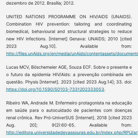
dezembro de 2012. Brasília; 2012.
UNITED NATIONS PROGRAMME ON HIV/AIDS (UNAIDS).
Combination HIV prevention: tailoring and coordinating
biomedical, behavioural and structural strategies to reduce
new HIV infections. [Internet] Genava: UNAIDS; 2010 [cited
2023 Aug.10]. Available from:
http://files.unAids.org/en/media/unAids/contentassets/documen
Lucas MCV, Böschemeier AGE, Souza ECF. Sobre o presente e
o futuro da epidemia HIV/Aids: a prevenção combinada em
questão. Physis [Internet]. 2023 [cited 2023 Aug.14]; 33. doi:
https://doi.org/10.1590/S0103-7331202333053
.
Ribeiro WA, Andrade M. Enfermeiro protagonista na educação
em saúde para o autocuidado de pacientes com doenças
renal crônica. Rev Pró-UniverSUS [Internet]. 2018 [cited 2023
Aug. 20]; 9(2):60-65. Available from:
http://editora.universidadedevassouras.edu.br/index.php/RPU/ar