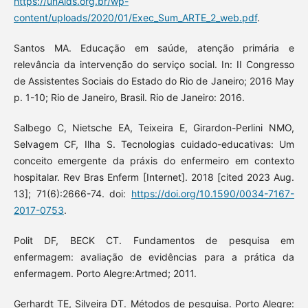
https://unAids.org.br/wp-
content/uploads/2020/01/Exec_Sum_ARTE_2_web.pdf
.
Santos MA. Educação em saúde, atenção primária e
relevância da intervenção do serviço social. In: II Congresso
de Assistentes Sociais do Estado do Rio de Janeiro; 2016 May
p. 1-10; Rio de Janeiro, Brasil. Rio de Janeiro: 2016.
Salbego C, Nietsche EA, Teixeira E, Girardon-Perlini NMO,
Selvagem CF, Ilha S. Tecnologias cuidado-educativas: Um
conceito emergente da práxis do enfermeiro em contexto
hospitalar. Rev Bras Enferm [Internet]. 2018 [cited 2023 Aug.
13]; 71(6):2666-74. doi:
https://doi.org/10.1590/0034-7167-
2017-0753
.
Polit DF, BECK CT. Fundamentos de pesquisa em
enfermagem: avaliação de evidências para a prática da
enfermagem. Porto Alegre:Artmed; 2011.
Gerhardt TE, Silveira DT. Métodos de pesquisa. Porto Alegre: