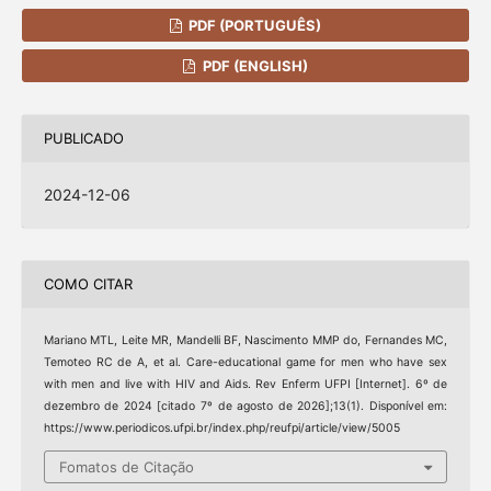
PDF (PORTUGUÊS)
PDF (ENGLISH)
PUBLICADO
2024-12-06
COMO CITAR
Mariano MTL, Leite MR, Mandelli BF, Nascimento MMP do, Fernandes MC,
Temoteo RC de A, et al. Care-educational game for men who have sex
with men and live with HIV and Aids. Rev Enferm UFPI [Internet]. 6º de
dezembro de 2024 [citado 7º de agosto de 2026];13(1). Disponível em:
https://www.periodicos.ufpi.br/index.php/reufpi/article/view/5005
Fomatos de Citação