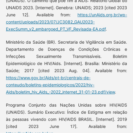
(UNAIDS). O caminho que põe fim à AIDS: Relatório Global do
UNAIDS 2023. [Internet]. Genebra: UNAIDS; 2023 [cited 2023
June 12]. Available from:
https://unAids.org.br/wp-
content/uploads/2023/07/JC3082_GAU2023-
ExecSumm_v2_embargoed_PT_VF_Revisada-EA.pdf
.
Ministério da Saúde (BR). Secretaria de Vigilância em Saúde.
Departamento de Doenças de Condições Crônicas e
Infecções Sexualmente Transmissíveis. Boletim
Epidemiológico de HIV/Aids. [Internet]. Brasília: Ministério da
Saúde; 2017 [cited 2023 Aug. 04]. Available from:
https://www.gov.br/Aids/pt-br/centrais-de-
conteudo/boletins-epidemiologicos/2022/hiv-
Aids/boletim_hiv_Aids_-2022_internet_31-01-23.pdf/view
.
Programa Conjunto das Nações Unidas sobre HIV/AIDS
(UNAIDS). Sumário Executivo: Índice de Estigma em relação
às pessoas vivendo com HIV/AIDS BRASIL. [Internet]. 2019
[cited 2023 June 17]. Available from: