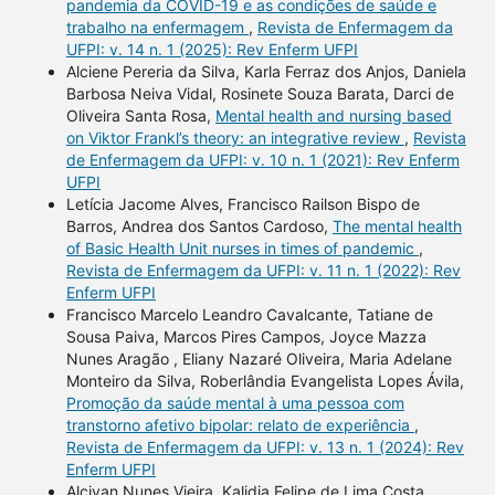
pandemia da COVID-19 e as condições de saúde e
trabalho na enfermagem
,
Revista de Enfermagem da
UFPI: v. 14 n. 1 (2025): Rev Enferm UFPI
Alciene Pereria da Silva, Karla Ferraz dos Anjos, Daniela
Barbosa Neiva Vidal, Rosinete Souza Barata, Darci de
Oliveira Santa Rosa,
Mental health and nursing based
on Viktor Frankl’s theory: an integrative review
,
Revista
de Enfermagem da UFPI: v. 10 n. 1 (2021): Rev Enferm
UFPI
Letícia Jacome Alves, Francisco Railson Bispo de
Barros, Andrea dos Santos Cardoso,
The mental health
of Basic Health Unit nurses in times of pandemic
,
Revista de Enfermagem da UFPI: v. 11 n. 1 (2022): Rev
Enferm UFPI
Francisco Marcelo Leandro Cavalcante, Tatiane de
Sousa Paiva, Marcos Pires Campos, Joyce Mazza
Nunes Aragão , Eliany Nazaré Oliveira, Maria Adelane
Monteiro da Silva, Roberlândia Evangelista Lopes Ávila,
Promoção da saúde mental à uma pessoa com
transtorno afetivo bipolar: relato de experiência
,
Revista de Enfermagem da UFPI: v. 13 n. 1 (2024): Rev
Enferm UFPI
Alcivan Nunes Vieira, Kalidia Felipe de Lima Costa,