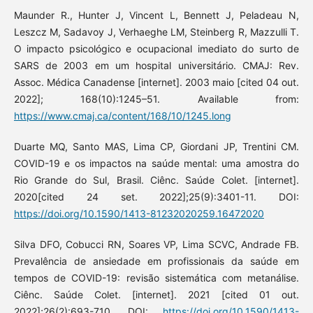
Maunder R., Hunter J, Vincent L, Bennett J, Peladeau N,
Leszcz M, Sadavoy J, Verhaeghe LM, Steinberg R, Mazzulli T.
O impacto psicológico e ocupacional imediato do surto de
SARS de 2003 em um hospital universitário. CMAJ: Rev.
Assoc. Médica Canadense [internet]. 2003 maio [cited 04 out.
2022]; 168(10):1245–51. Available from:
https://www.cmaj.ca/content/168/10/1245.long
Duarte MQ, Santo MAS, Lima CP, Giordani JP, Trentini CM.
COVID-19 e os impactos na saúde mental: uma amostra do
Rio Grande do Sul, Brasil. Ciênc. Saúde Colet. [internet].
2020[cited 24 set. 2022];25(9):3401-11. DOI:
https://doi.org/10.1590/1413-81232020259.16472020
Silva DFO, Cobucci RN, Soares VP, Lima SCVC, Andrade FB.
Prevalência de ansiedade em profissionais da saúde em
tempos de COVID-19: revisão sistemática com metanálise.
Ciênc. Saúde Colet. [internet]. 2021 [cited 01 out.
2022];26(2):693-710. DOI:
https://doi.org/10.1590/1413-