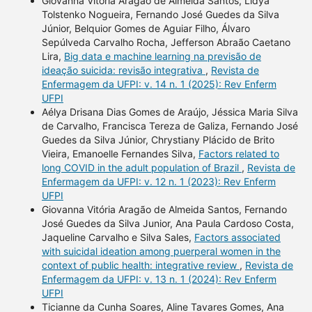
Giovanna Vitória Aragão de Almeida Santos, Lidya
Tolstenko Nogueira, Fernando José Guedes da Silva
Júnior, Belquior Gomes de Aguiar Filho, Álvaro
Sepúlveda Carvalho Rocha, Jefferson Abraão Caetano
Lira,
Big data e machine learning na previsão de
ideação suicida: revisão integrativa
,
Revista de
Enfermagem da UFPI: v. 14 n. 1 (2025): Rev Enferm
UFPI
Aélya Drisana Dias Gomes de Araújo, Jéssica Maria Silva
de Carvalho, Francisca Tereza de Galiza, Fernando José
Guedes da Silva Júnior, Chrystiany Plácido de Brito
Vieira, Emanoelle Fernandes Silva,
Factors related to
long COVID in the adult population of Brazil
,
Revista de
Enfermagem da UFPI: v. 12 n. 1 (2023): Rev Enferm
UFPI
Giovanna Vitória Aragão de Almeida Santos, Fernando
José Guedes da Silva Junior, Ana Paula Cardoso Costa,
Jaqueline Carvalho e Silva Sales,
Factors associated
with suicidal ideation among puerperal women in the
context of public health: integrative review
,
Revista de
Enfermagem da UFPI: v. 13 n. 1 (2024): Rev Enferm
UFPI
Ticianne da Cunha Soares, Aline Tavares Gomes, Ana