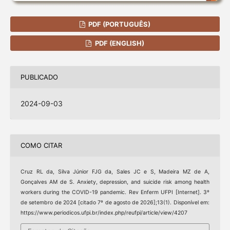
PDF (PORTUGUÊS)
PDF (ENGLISH)
PUBLICADO
2024-09-03
COMO CITAR
Cruz RL da, Silva Júnior FJG da, Sales JC e S, Madeira MZ de A,
Gonçalves AM de S. Anxiety, depression, and suicide risk among health
workers during the COVID-19 pandemic. Rev Enferm UFPI [Internet]. 3º
de setembro de 2024 [citado 7º de agosto de 2026];13(1). Disponível em:
https://www.periodicos.ufpi.br/index.php/reufpi/article/view/4207