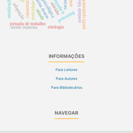
unidade básica de saúde
neoplasias ósseas
perfil epidemiológico
racismo
hepatite b
atualização
toxicidade
suicídio
adaptação
atitude
poisoning
jornada de trabalho
etiologia
morte materna
INFORMAÇÕES
Para Leitores
Para Autores
Para Bibliotecários
NAVEGAR