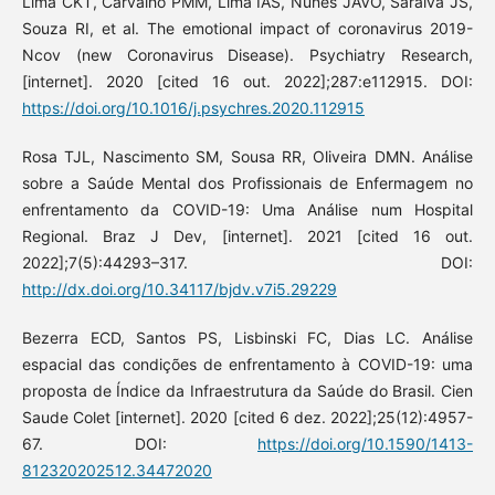
Lima CKT, Carvalho PMM, Lima IAS, Nunes JAVO, Saraiva JS,
Souza RI, et al. The emotional impact of coronavirus 2019-
Ncov (new Coronavirus Disease). Psychiatry Research,
[internet]. 2020 [cited 16 out. 2022];287:e112915. DOI:
https://doi.org/10.1016/j.psychres.2020.112915
Rosa TJL, Nascimento SM, Sousa RR, Oliveira DMN. Análise
sobre a Saúde Mental dos Profissionais de Enfermagem no
enfrentamento da COVID-19: Uma Análise num Hospital
Regional. Braz J Dev, [internet]. 2021 [cited 16 out.
2022];7(5):44293–317. DOI:
http://dx.doi.org/10.34117/bjdv.v7i5.29229
Bezerra ECD, Santos PS, Lisbinski FC, Dias LC. Análise
espacial das condições de enfrentamento à COVID-19: uma
proposta de Índice da Infraestrutura da Saúde do Brasil. Cien
Saude Colet [internet]. 2020 [cited 6 dez. 2022];25(12):4957-
67. DOI:
https://doi.org/10.1590/1413-
812320202512.34472020