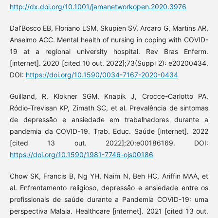
http://dx.doi.org/10.1001/jamanetworkopen.2020.3976
Dal’Bosco EB, Floriano LSM, Skupien SV, Arcaro G, Martins AR,
Anselmo ACC. Mental health of nursing in coping with COVID-
19 at a regional university hospital. Rev Bras Enferm.
[internet]. 2020 [cited 10 out. 2022];73(Suppl 2): e20200434.
DOI:
https://doi.org/10.1590/0034-7167-2020-0434
Guilland, R, Klokner SGM, Knapik J, Crocce-Carlotto PA,
Ródio-Trevisan KP, Zimath SC, et al. Prevalência de sintomas
de depressão e ansiedade em trabalhadores durante a
pandemia da COVID-19. Trab. Educ. Saúde [internet]. 2022
[cited 13 out. 2022];20:e00186169. DOI:
https://doi.org/10.1590/1981-7746-ojs00186
Chow SK, Francis B, Ng YH, Naim N, Beh HC, Ariffin MAA, et
al. Enfrentamento religioso, depressão e ansiedade entre os
profissionais de saúde durante a Pandemia COVID-19: uma
perspectiva Malaia. Healthcare [internet]. 2021 [cited 13 out.