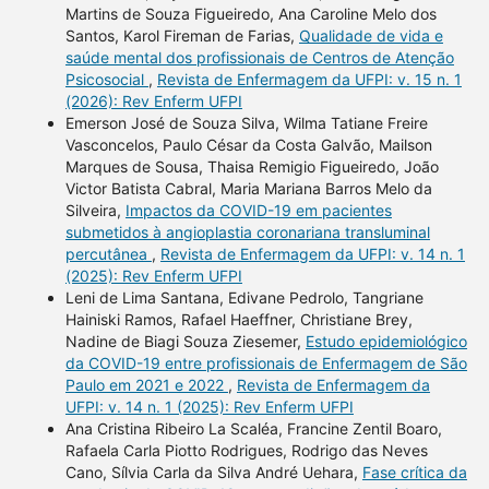
Martins de Souza Figueiredo, Ana Caroline Melo dos
Santos, Karol Fireman de Farias,
Qualidade de vida e
saúde mental dos profissionais de Centros de Atenção
Psicosocial
,
Revista de Enfermagem da UFPI: v. 15 n. 1
(2026): Rev Enferm UFPI
Emerson José de Souza Silva, Wilma Tatiane Freire
Vasconcelos, Paulo César da Costa Galvão, Mailson
Marques de Sousa, Thaisa Remigio Figueiredo, João
Victor Batista Cabral, Maria Mariana Barros Melo da
Silveira,
Impactos da COVID-19 em pacientes
submetidos à angioplastia coronariana transluminal
percutânea
,
Revista de Enfermagem da UFPI: v. 14 n. 1
(2025): Rev Enferm UFPI
Leni de Lima Santana, Edivane Pedrolo, Tangriane
Hainiski Ramos, Rafael Haeffner, Christiane Brey,
Nadine de Biagi Souza Ziesemer,
Estudo epidemiológico
da COVID-19 entre profissionais de Enfermagem de São
Paulo em 2021 e 2022
,
Revista de Enfermagem da
UFPI: v. 14 n. 1 (2025): Rev Enferm UFPI
Ana Cristina Ribeiro La Scaléa, Francine Zentil Boaro,
Rafaela Carla Piotto Rodrigues, Rodrigo das Neves
Cano, Sílvia Carla da Silva André Uehara,
Fase crítica da