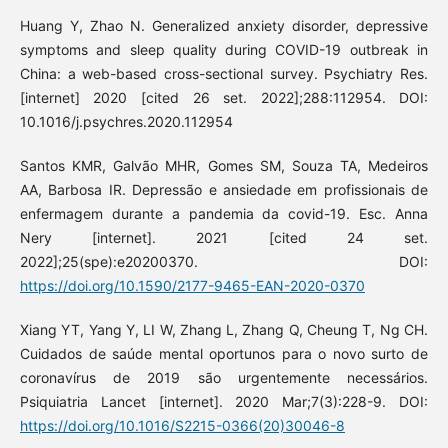
Huang Y, Zhao N. Generalized anxiety disorder, depressive
symptoms and sleep quality during COVID-19 outbreak in
China: a web-based cross-sectional survey. Psychiatry Res.
[internet] 2020 [cited 26 set. 2022];288:112954. DOI:
10.1016/j.psychres.2020.112954
Santos KMR, Galvão MHR, Gomes SM, Souza TA, Medeiros
AA, Barbosa IR. Depressão e ansiedade em profissionais de
enfermagem durante a pandemia da covid-19. Esc. Anna
Nery [internet]. 2021 [cited 24 set.
2022];25(spe):e20200370. DOI:
https://doi.org/10.1590/2177-9465-EAN-2020-0370
Xiang YT, Yang Y, LI W, Zhang L, Zhang Q, Cheung T, Ng CH.
Cuidados de saúde mental oportunos para o novo surto de
coronavírus de 2019 são urgentemente necessários.
Psiquiatria Lancet [internet]. 2020 Mar;7(3):228-9. DOI:
https://doi.org/10.1016/S2215-0366(20)30046-8