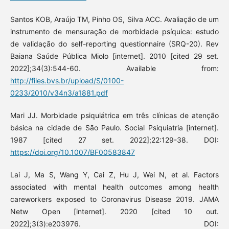
Santos KOB, Araújo TM, Pinho OS, Silva ACC. Avaliação de um
instrumento de mensuração de morbidade psíquica: estudo
de validação do self-reporting questionnaire (SRQ-20). Rev
Baiana Saúde Pública Miolo [internet]. 2010 [cited 29 set.
2022];34(3):544-60. Available from:
http://files.bvs.br/upload/S/0100-
0233/2010/v34n3/a1881.pdf
Mari JJ. Morbidade psiquiátrica em três clínicas de atenção
básica na cidade de São Paulo. Social Psiquiatria [internet].
1987 [cited 27 set. 2022];22:129-38. DOI:
https://doi.org/10.1007/BF00583847
Lai J, Ma S, Wang Y, Cai Z, Hu J, Wei N, et al. Factors
associated with mental health outcomes among health
careworkers exposed to Coronavirus Disease 2019. JAMA
Netw Open [internet]. 2020 [cited 10 out.
2022];3(3):e203976. DOI: