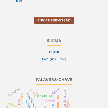
UFPI
ENVIAR SUBMISSÃO
IDIOMA
English
Português (Brasil)
PALAVRAS-CHAVE
economia
fígado
reação
resiliência psicológica
cateterismo urinário
riscos físicos
autoimagem
ultrassom
rins
near miss