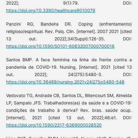
2022]; 9(1):79. DOI:
https://doi.org/10.3390/healthcare9010079
Panzini RG, Bandeira DR. Coping (enfrentamento)
religioso/espiritual. Rev. Psiq. Clín. [internet]. 2007 2021 [cited
13 out. 2022];34(Suppl):126-35. DOI:
https://doi.org/10.1590/S0101-60832007000700016
Santos BMP. A face feminina na linha de frente contra a
pandemia de COVID-19. Nursing, [internet]. 2021 [cited 13
out. 2022]; 24(275):5480-3. DOI:
https://doi.org/10.36489/nursing.2021v24i275p5480-548
Vedovato TG, Andrade CB, Santos DL, Bitencourt SM, Almeida
LP, Sampaio JFS. Trabalhadores(as) da saúde e a COVID-19:
condições de trabalho à deriva? Rev. bras. saúde ocup.
[internet]. 2021 [cited 13 out. 2022];46:e1. DOI:
https://doi.org/10.1590/2317-6369000028520