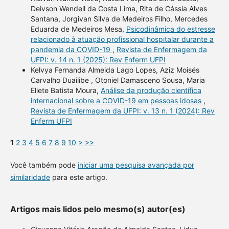
Deivson Wendell da Costa Lima, Rita de Cássia Alves
Santana, Jorgivan Silva de Medeiros Filho, Mercedes
Eduarda de Medeiros Mesa,
Psicodinâmica do estresse
relacionado à atuação profissional hospitalar durante a
pandemia da COVID-19
,
Revista de Enfermagem da
UFPI: v. 14 n. 1 (2025): Rev Enferm UFPI
Kelvya Fernanda Almeida Lago Lopes, Aziz Moisés
Carvalho Duailibe , Otoniel Damasceno Sousa, Maria
Eliete Batista Moura,
Análise da produção científica
internacional sobre a COVID-19 em pessoas idosas
,
Revista de Enfermagem da UFPI: v. 13 n. 1 (2024): Rev
Enferm UFPI
1
2
3
4
5
6
7
8
9
10
>
>>
Você também pode
iniciar uma pesquisa avançada por
similaridade
para este artigo.
Artigos mais lidos pelo mesmo(s) autor(es)