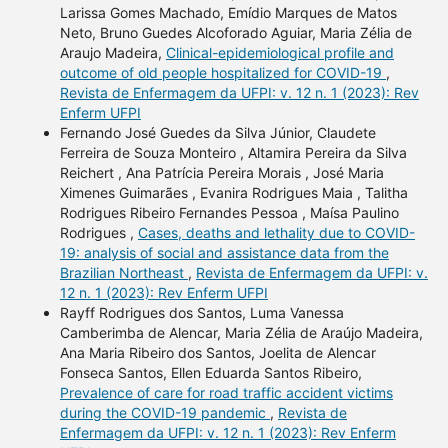
Larissa Gomes Machado, Emídio Marques de Matos
Neto, Bruno Guedes Alcoforado Aguiar, Maria Zélia de
Araujo Madeira,
Clinical-epidemiological profile and
outcome of old people hospitalized for COVID-19
,
Revista de Enfermagem da UFPI: v. 12 n. 1 (2023): Rev
Enferm UFPI
Fernando José Guedes da Silva Júnior, Claudete
Ferreira de Souza Monteiro , Altamira Pereira da Silva
Reichert , Ana Patrícia Pereira Morais , José Maria
Ximenes Guimarães , Evanira Rodrigues Maia , Talitha
Rodrigues Ribeiro Fernandes Pessoa , Maísa Paulino
Rodrigues ,
Cases, deaths and lethality due to COVID-
19: analysis of social and assistance data from the
Brazilian Northeast
,
Revista de Enfermagem da UFPI: v.
12 n. 1 (2023): Rev Enferm UFPI
Rayff Rodrigues dos Santos, Luma Vanessa
Camberimba de Alencar, Maria Zélia de Araújo Madeira,
Ana Maria Ribeiro dos Santos, Joelita de Alencar
Fonseca Santos, Ellen Eduarda Santos Ribeiro,
Prevalence of care for road traffic accident victims
during the COVID-19 pandemic
,
Revista de
Enfermagem da UFPI: v. 12 n. 1 (2023): Rev Enferm