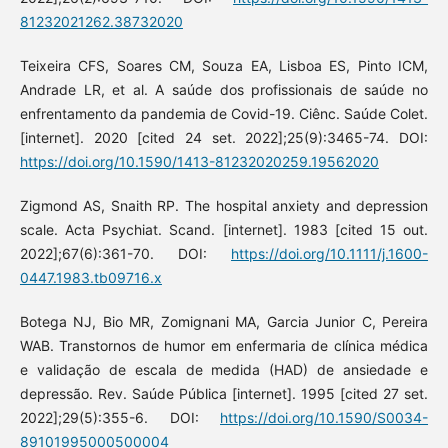
81232021262.38732020
Teixeira CFS, Soares CM, Souza EA, Lisboa ES, Pinto ICM,
Andrade LR, et al. A saúde dos profissionais de saúde no
enfrentamento da pandemia de Covid-19. Ciênc. Saúde Colet.
[internet]. 2020 [cited 24 set. 2022];25(9):3465-74. DOI:
https://doi.org/10.1590/1413-81232020259.19562020
Zigmond AS, Snaith RP. The hospital anxiety and depression
scale. Acta Psychiat. Scand. [internet]. 1983 [cited 15 out.
2022];67(6):361-70. DOI:
https://doi.org/10.1111/j.1600-
0447.1983.tb09716.x
Botega NJ, Bio MR, Zomignani MA, Garcia Junior C, Pereira
WAB. Transtornos de humor em enfermaria de clínica médica
e validação de escala de medida (HAD) de ansiedade e
depressão. Rev. Saúde Pública [internet]. 1995 [cited 27 set.
2022];29(5):355-6. DOI:
https://doi.org/10.1590/S0034-
89101995000500004