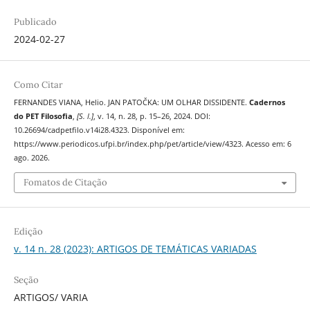
Publicado
2024-02-27
Como Citar
FERNANDES VIANA, Helio. JAN PATOČKA: UM OLHAR DISSIDENTE.
Cadernos
do PET Filosofia
,
[S. l.]
, v. 14, n. 28, p. 15–26, 2024. DOI:
10.26694/cadpetfilo.v14i28.4323. Disponível em:
https://www.periodicos.ufpi.br/index.php/pet/article/view/4323. Acesso em: 6
ago. 2026.
Fomatos de Citação
Edição
v. 14 n. 28 (2023): ARTIGOS DE TEMÁTICAS VARIADAS
Seção
ARTIGOS/ VARIA