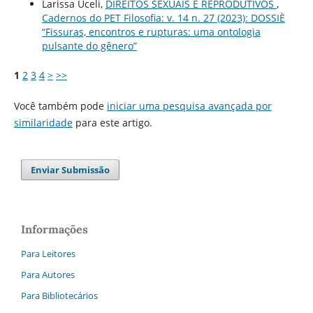
Larissa Uceli,
DIREITOS SEXUAIS E REPRODUTIVOS
,
Cadernos do PET Filosofia: v. 14 n. 27 (2023): DOSSIÈ
“Fissuras, encontros e rupturas: uma ontologia
pulsante do gênero”
1
2
3
4
>
>>
Você também pode
iniciar uma pesquisa avançada por
similaridade
para este artigo.
Enviar Submissão
Informações
Para Leitores
Para Autores
Para Bibliotecários