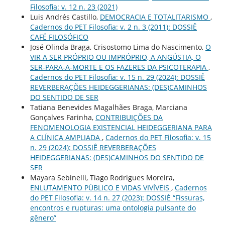
Filosofia: v. 12 n. 23 (2021)
Luis Andrés Castillo,
DEMOCRACIA E TOTALITARISMO
,
Cadernos do PET Filosofia: v. 2 n. 3 (2011): DOSSIÊ
CAFÉ FILOSÓFICO
José Olinda Braga, Crisostomo Lima do Nascimento,
O
VIR A SER PRÓPRIO OU IMPRÓPRIO, A ANGÚSTIA, O
SER-PARA-A-MORTE E OS FAZERES DA PSICOTERAPIA
,
Cadernos do PET Filosofia: v. 15 n. 29 (2024): DOSSIÊ
REVERBERAÇÕES HEIDEGGERIANAS: (DES)CAMINHOS
DO SENTIDO DE SER
Tatiana Benevides Magalhães Braga, Marciana
Gonçalves Farinha,
CONTRIBUIÇÕES DA
FENOMENOLOGIA EXISTENCIAL HEIDEGGERIANA PARA
A CLÍNICA AMPLIADA
,
Cadernos do PET Filosofia: v. 15
n. 29 (2024): DOSSIÊ REVERBERAÇÕES
HEIDEGGERIANAS: (DES)CAMINHOS DO SENTIDO DE
SER
Mayara Sebinelli, Tiago Rodrigues Moreira,
ENLUTAMENTO PÙBLICO E VIDAS VIVÍVEIS
,
Cadernos
do PET Filosofia: v. 14 n. 27 (2023): DOSSIÈ “Fissuras,
encontros e rupturas: uma ontologia pulsante do
gênero”