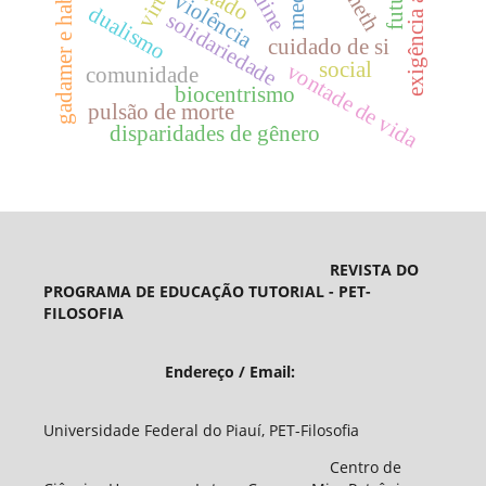
exigência axiológica
gadamer e habermas
futuro
estado
quine
violência
dualismo
solidariedade
cuidado de si
social
vontade de vida
comunidade
biocentrismo
pulsão de morte
disparidades de gênero
REVISTA DO
PROGRAMA DE EDUCAÇÃO TUTORIAL - PET-
FILOSOFIA
Endereço / Email:
Universidade Federal do Piauí, PET-Filosofia
Centro de