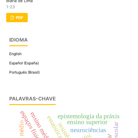
Maria de Lima
1-23
PDF
IDIOMA
English
Español (España)
Português (Brasil)
PALAVRAS-CHAVE
espaços físicos
ensino médio
epistemologia da práxis
ensino superior
resistência
neurociências
ifpi
.