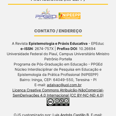
CONTATO / ENDEREÇO
A Revista
Epistemologia e Práxis Educativa
- EPEduc
e-ISSN
: 2674-757X |
Prefixo DOI
: 10.26694
Universidade Federal do Piauí, Campus Universitário Ministro
Petrônio Portella
Programa de Pós-Graduação em Educação - PPGEd
Núcleo Interdisciplinar de Pesquisa em Educação e
Epistemologia da Prática Profissional (NIPEEPP)
Bairro: Ininga, CEP: 64049-550, Teresina - PI
E-mail:
adalvac@uol.com.br
Licença Creative Commons Atribuição-NãoComercial-
SemDerivações 4.0 Internacional (CC BY-NC-ND 4.0)
OJS customizado por:
Luis Andrés Castillo B.
E-mail: