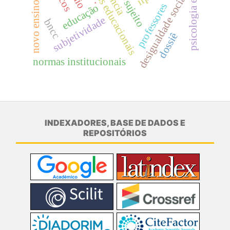
estatísticas educacionais
novo ensino médio
psicologia escolar
desigualdade social
sujeito
professores
educação
subjetividade
bncc
dossiê
normas institucionais
INDEXADORES, BASE DE DADOS E
REPOSITÓRIOS