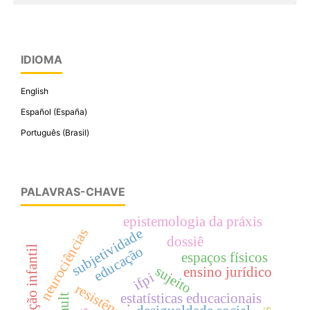
IDIOMA
English
Español (España)
Português (Brasil)
PALAVRAS-CHAVE
epistemologia da práxis
subjetividade
neurociências
dossiê
educação
educação infantil
espaços físicos
sujeito
ensino jurídico
ifpi
resistência
estatísticas educacionais
.