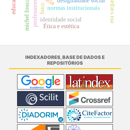
michel foucault
desigualdade social
era vargas
professores
bncc
normas institucionais
identidade social
Ética e estética
INDEXADORES, BASE DE DADOS E
REPOSITÓRIOS