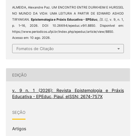
ALMEIDA, Alexandre Paz. UM ENCONTRO ENTRE DURKHEIM E HURSSEL
NO MUNDO DA VIDA: UMA LEITURA A PARTIR DE EDWARD ASHOD
TIRYAKIAN.
Epistemologia e Práxis Educativa - EPEduc
,
[S. l.]
, v. 9, n. 1,
p. 1–16, 2026. DOI: 10.26694/epeduc.v9i1.8850. Disponível em:
https://www.periodicos.ufpi.br/index.php/epeduc/article/view/8850.
Acesso em: 10 ago. 2026.
Fomatos de Citação
EDIÇÃO
v. 9 n. 1 (2026): Revista Epistemologia e Práxis
Educativa - EPEduc, Piauí, eISSN: 2674-757X
SEÇÃO
Artigos