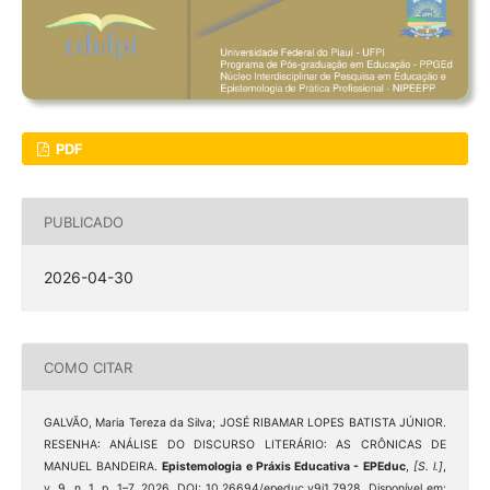
PDF
PUBLICADO
2026-04-30
COMO CITAR
GALVÃO, Maria Tereza da Silva; JOSÉ RIBAMAR LOPES BATISTA JÚNIOR.
RESENHA: ANÁLISE DO DISCURSO LITERÁRIO: AS CRÔNICAS DE
MANUEL BANDEIRA.
Epistemologia e Práxis Educativa - EPEduc
,
[S. l.]
,
v. 9, n. 1, p. 1–7, 2026. DOI: 10.26694/epeduc.v9i1.7928. Disponível em: