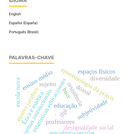
IDIOMA
English
Español (España)
Português (Brasil)
PALAVRAS-CHAVE
epistemologia da práxis
espaços físicos
ensino médio
diversidade
estatísticas educacionais
escola nova
sujeito
resistência
dossiê
ensino jurídico
bncc
normas institucionais
Ética e estética
subjetividade
educação
ifpi
.
professores
desigualdade social
psicologia escolar