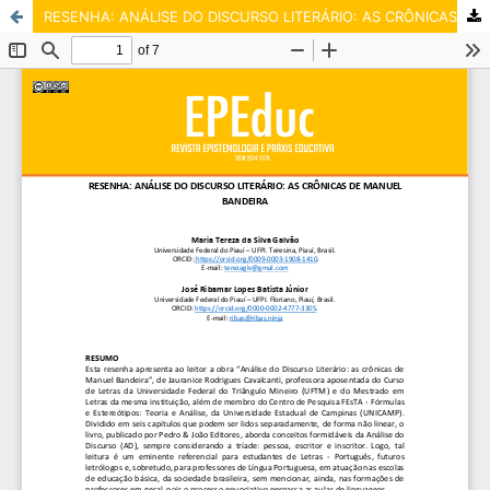
RESENHA: ANÁLISE DO DISCURSO LITERÁRIO: AS CRÔNICAS DE MANUEL BANDEIRA