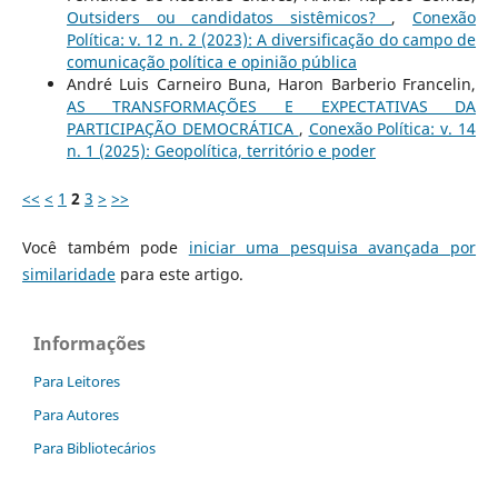
Outsiders ou candidatos sistêmicos?
,
Conexão
Política: v. 12 n. 2 (2023): A diversificação do campo de
comunicação política e opinião pública
André Luis Carneiro Buna, Haron Barberio Francelin,
AS TRANSFORMAÇÕES E EXPECTATIVAS DA
PARTICIPAÇÃO DEMOCRÁTICA
,
Conexão Política: v. 14
n. 1 (2025): Geopolítica, território e poder
<<
<
1
2
3
>
>>
Você também pode
iniciar uma pesquisa avançada por
similaridade
para este artigo.
Informações
Para Leitores
Para Autores
Para Bibliotecários