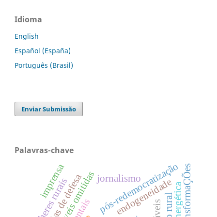
Idioma
English
Español (España)
Português (Brasil)
Enviar Submissão
Palavras-chave
pós-redemocratização
imprensa
transformaÇÕes
variáveis omitidas
tecnologias de defesa
jornalismo
mulheres rurais
endogeneidade