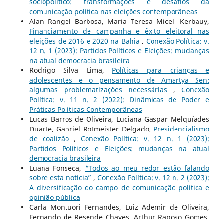
sociopolítico: transformações e desafios da
comunicação política nas eleições contemporâneas
Alan Rangel Barbosa, Maria Teresa Miceli Kerbauy,
Financiamento de campanha e êxito eleitoral nas
eleições de 2016 e 2020 na Bahia
,
Conexão Política: v.
12 n. 1 (2023): Partidos Políticos e Eleições: mudanças
na atual democracia brasileira
Rodrigo Silva Lima,
Políticas para crianças e
adolescentes e o pensamento de Amartya Sen:
algumas problematizações necessárias
,
Conexão
Política: v. 11 n. 2 (2022): Dinâmicas de Poder e
Práticas Políticas Contemporâneas
Lucas Barros de Oliveira, Luciana Gaspar Melquíades
Duarte, Gabriel Rotmeister Delgado,
Presidencialismo
de coalizão
,
Conexão Política: v. 12 n. 1 (2023):
Partidos Políticos e Eleições: mudanças na atual
democracia brasileira
Luana Fonseca,
“Todos ao meu redor estão falando
sobre esta notícia”
,
Conexão Política: v. 12 n. 2 (2023):
A diversificação do campo de comunicação política e
opinião pública
Carla Montuori Fernandes, Luiz Ademir de Oliveira,
Fernando de Resende Chaves, Arthur Raposo Gomes,