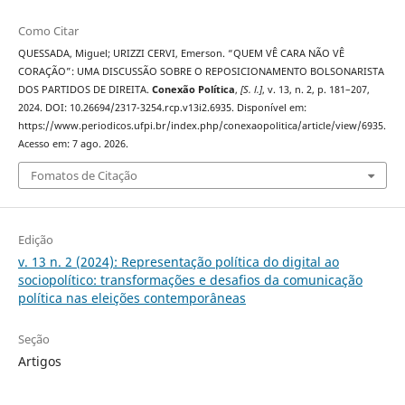
Como Citar
QUESSADA, Miguel; URIZZI CERVI, Emerson. “QUEM VÊ CARA NÃO VÊ
CORAÇÃO”: UMA DISCUSSÃO SOBRE O REPOSICIONAMENTO BOLSONARISTA
DOS PARTIDOS DE DIREITA.
Conexão Política
,
[S. l.]
, v. 13, n. 2, p. 181–207,
2024. DOI: 10.26694/2317-3254.rcp.v13i2.6935. Disponível em:
https://www.periodicos.ufpi.br/index.php/conexaopolitica/article/view/6935.
Acesso em: 7 ago. 2026.
Fomatos de Citação
Edição
v. 13 n. 2 (2024): Representação política do digital ao
sociopolítico: transformações e desafios da comunicação
política nas eleições contemporâneas
Seção
Artigos