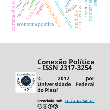
pobreza energética
extensão rural
lutas ambientais
erros em variáveis
cultura política
marx
ditadura militar
extrema direita
mídia
estado
modelos
economia política
Conexão Política
– ISSN 2317-3254
© 2012 por
Universidade Federal
do Piauí
licenciada sob
CC BY-NC-SA 4.0