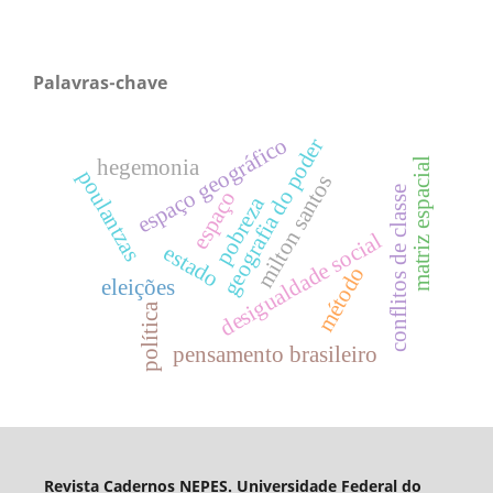
Palavras-chave
espaço geográfico
geografia do poder
hegemonia
matriz espacial
poulantzas
milton santos
conflitos de classe
espaço
pobreza
desigualdade social
estado
método
eleições
política
pensamento brasileiro
Revista Cadernos NEPES. Universidade Federal do