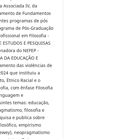
a Associada IV, da
rtamento de Fundamentos
intes programas de pós
rograma de Pós-Graduação
fissional em Filosofia -
DE ESTUDOS E PESQUISAS
nadora do NEFEP -
IA DA EDUCAÇÃO E
mento das violências de
024 que instituiu a
o, Étnico Racial e o
ofia, com ênfase Filosofia
 Linguagem e
uintes temas: educação,
agmatismo, filosofia e
quisa e publica sobre
ilosófico, empirismo
 Dewey), neopragmatismo