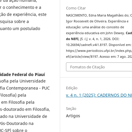
 e da ação humana,
r o conhecimento e a
Como Citar
ão de experiência, este
NASCIMENTO, Edna Maria Magalhães do; 
squisa sobre a
Igor Roosevelt de Oliveira. Experiência e
educação: uma análise do conceito de
quanto um postulado
experiência educativa em John Dewey.
Cad
do NEFI
,
[S. l.]
, v. 4, n. 1, 2026. DOI:
10.26694/cadnefi.v4i1.8197. Disponível em:
https://www.periodicos.ufpi.br/index.ph
efi/article/view/8197. Acesso em: 7 ago. 20
Fomatos de Citação
idade Federal do Piauí
sofia pela Universidade
sofia Contemporanea - PUC
Edição
losofia) pela
v. 4 n. 1 (2025): CADERNOS DO N
 em Filosofia pela
Seção
s-doutorado em Filosofia,
Artigos
zado na Universidade de
Pós-Doutorado na
UC-SP) sobre o