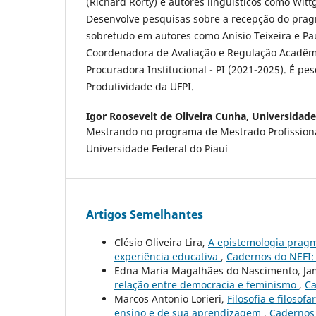
(Richard Rorty) e autores linguísticos como Witt
Desenvolve pesquisas sobre a recepção do prag
sobretudo em autores como Anísio Teixeira e Paul
Coordenadora de Avaliação e Regulação Acadêm
Procuradora Institucional - PI (2021-2025). É pe
Produtividade da UFPI.
Igor Roosevelt de Oliveira Cunha,
Universidade
Mestrando no programa de Mestrado Profissiona
Universidade Federal do Piauí
Artigos Semelhantes
Clésio Oliveira Lira,
A epistemologia pragm
experiência educativa
,
Cadernos do NEFI:
Edna Maria Magalhães do Nascimento, Jam
relação entre democracia e feminismo
,
Ca
Marcos Antonio Lorieri,
Filosofia e filoso
ensino e de sua aprendizagem
,
Cadernos 