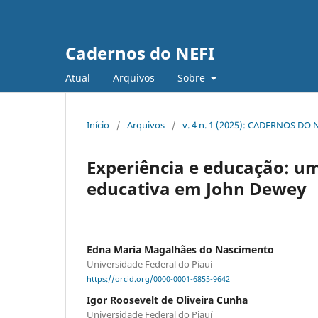
Cadernos do NEFI
Atual
Arquivos
Sobre
Início
/
Arquivos
/
v. 4 n. 1 (2025): CADERNOS DO 
Experiência e educação: um
educativa em John Dewey
Edna Maria Magalhães do Nascimento
Universidade Federal do Piauí
https://orcid.org/0000-0001-6855-9642
Igor Roosevelt de Oliveira Cunha
Universidade Federal do Piauí