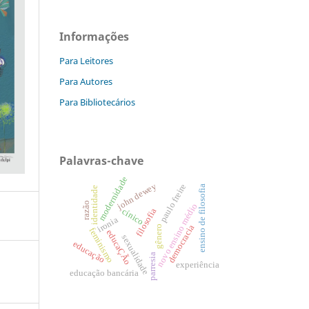
Informações
Para Leitores
Para Autores
Para Bibliotecários
Palavras-chave
modernidade
john dewey
paulo freire
ensino de filosofia
identidade
razão
novo ensino médio
filosofia
cínico
ironia
democracia
gênero
feminismo
educaÇÃo
sexualidade
educação
parresia
experiência
educação bancária