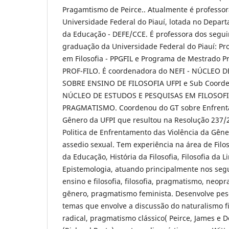
Pragamtismo de Peirce.. Atualmente é professor
Universidade Federal do Piauí, lotada no Depa
da Educação - DEFE/CCE. É professora dos segu
graduação da Universidade Federal do Piauí: P
em Filosofia - PPGFIL e Programa de Mestrado Pro
PROF-FILO. É coordenadora do NEFI - NÚCLEO 
SOBRE ENSINO DE FILOSOFIA UFPI e Sub Coorde
NÚCLEO DE ESTUDOS E PESQUISAS EM FILOSOF
PRAGMATISMO. Coordenou do GT sobre Enfrenta
Gênero da UFPI que resultou na Resolução 237/2
Politica de Enfrentamento das Violência da Gênet
assedio sexual. Tem experiência na área de Filos
da Educação, História da Filosofia, Filosofia da
Epistemologia, atuando principalmente nos seg
ensino e filosofia, filosofia, pragmatismo, neopr
gênero, pragmatismo feminista. Desenvolve pes
temas que envolve a discussão do naturalismo f
radical, pragmatismo clássico( Peirce, James e