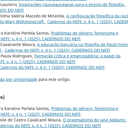
 Louzeiro,
Inspirações rousseauneanas para o ensino de filosofia
,
RNOS DO NEFI
lloma Valéria Macedo de Miranda,
A configuração filosófica da raz
do Mary Wollstonecraft
,
Cadernos do NEFI: v. 4 n. 1 (2025): CADE
a Karoline Portela Santos,
Problemas de gênero, feminismo e
NEFI: v. 4 n. 1 (2025): CADERNOS DO NEFI
o Cavalcante Moura,
A educação bancária na filosofia de Paulo Freir
il
,
Cadernos do NEFI: v. 4 n. 1 (2025): CADERNOS DO NEFI
 Paula Rodrigues,
Formação crítica e emancipatória: o papel da
FI: v. 4 n. 1 (2025): CADERNOS DO NEFI
Cadernos do NEFI: v. 4 n. 1 (2025): CADERNOS DO NEFI
da por similaridade
para este artigo.
s)
a Karoline Portela Santos,
Problemas de gênero, feminismo e
NEFI: v. 4 n. 1 (2025): CADERNOS DO NEFI
ile de Castro Cavalcanti Moura,
O pragmatismo de Jane Addams:
dernos do NEFI: v. 4 n. 1 (2025): CADERNOS DO NEFI