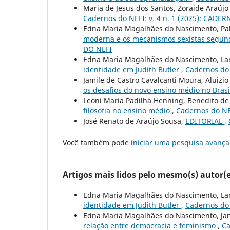
Maria de Jesus dos Santos, Zoraide Araújo
Cadernos do NEFI: v. 4 n. 1 (2025): CADE
Edna Maria Magalhães do Nascimento, Pa
moderna e os mecanismos sexistas segun
DO NEFI
Edna Maria Magalhães do Nascimento, Lar
identidade em Judith Butler
,
Cadernos do 
Jamile de Castro Cavalcanti Moura, Aluizi
os desafios do novo ensino médio no Bras
Leoni Maria Padilha Henning, Benedito de
filosofia no ensino médio
,
Cadernos do NE
José Renato de Araújo Sousa,
EDITORIAL
,
Você também pode
iniciar uma pesquisa avança
Artigos mais lidos pelo mesmo(s) autor(e
Edna Maria Magalhães do Nascimento, Lar
identidade em Judith Butler
,
Cadernos do 
Edna Maria Magalhães do Nascimento, Jam
relação entre democracia e feminismo
,
Ca