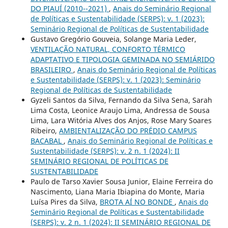
DO PIAUÍ (2010--2021)
,
Anais do Seminário Regional
de Políticas e Sustentabilidade (SERPS): v. 1 (2023):
Seminário Regional de Políticas de Sustentabilidade
Gustavo Gregório Gouveia, Solange Maria Leder,
VENTILAÇÃO NATURAL, CONFORTO TÉRMICO
ADAPTATIVO E TIPOLOGIA GEMINADA NO SEMIÁRIDO
BRASILEIRO
,
Anais do Seminário Regional de Políticas
e Sustentabilidade (SERPS): v. 1 (2023): Seminário
Regional de Políticas de Sustentabilidade
Gyzeli Santos da Silva, Fernando da Silva Sena, Sarah
Lima Costa, Leonice Araujo Lima, Andressa de Sousa
Lima, Lara Witória Alves dos Anjos, Rose Mary Soares
Ribeiro,
AMBIENTALIZAÇÃO DO PRÉDIO CAMPUS
BACABAL
,
Anais do Seminário Regional de Políticas e
Sustentabilidade (SERPS): v. 2 n. 1 (2024): II
SEMINÁRIO REGIONAL DE POLÍTICAS DE
SUSTENTABILIDADE
Paulo de Tarso Xavier Sousa Junior, Elaine Ferreira do
Nascimento, Liana Maria Ibiapina do Monte, Maria
Luísa Pires da Silva,
BROTA AÍ NO BONDE
,
Anais do
Seminário Regional de Políticas e Sustentabilidade
(SERPS): v. 2 n. 1 (2024): II SEMINÁRIO REGIONAL DE