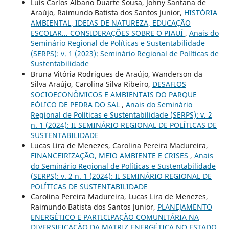
Luís Carlos Albano Duarte Sousa, Johny Santana de
Araújo, Raimundo Batista dos Santos Junior,
HISTÓRIA
AMBIENTAL, IDEIAS DE NATUREZA, EDUCAÇÃO
ESCOLAR... CONSIDERAÇÕES SOBRE O PIAUÍ
,
Anais do
Seminário Regional de Políticas e Sustentabilidade
(SERPS): v. 1 (2023): Seminário Regional de Políticas de
Sustentabilidade
Bruna Vitória Rodrigues de Araújo, Wanderson da
Silva Araújo, Carolina Silva Ribeiro,
DESAFIOS
SOCIOECONÔMICOS E AMBIENTAIS DO PARQUE
EÓLICO DE PEDRA DO SAL
,
Anais do Seminário
Regional de Políticas e Sustentabilidade (SERPS): v. 2
n. 1 (2024): II SEMINÁRIO REGIONAL DE POLÍTICAS DE
SUSTENTABILIDADE
Lucas Lira de Menezes, Carolina Pereira Madureira,
FINANCEIRIZAÇÃO, MEIO AMBIENTE E CRISES
,
Anais
do Seminário Regional de Políticas e Sustentabilidade
(SERPS): v. 2 n. 1 (2024): II SEMINÁRIO REGIONAL DE
POLÍTICAS DE SUSTENTABILIDADE
Carolina Pereira Madureira, Lucas Lira de Menezes,
Raimundo Batista dos Santos Junior,
PLANEJAMENTO
ENERGÉTICO E PARTICIPAÇÃO COMUNITÁRIA NA
DIVERSIFICAÇÃO DA MATRIZ ENERGÉTICA NO ESTADO