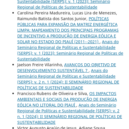
Sustentabilidade (SERPS): v. 1 (2023): Seminário
Regional de Políticas de Sustentabilidade
Carolina Pereira Madureira, Lucas Lira de Menezes,
Raimundo Batista dos Santos Junior,
POLÍTICAS
PÚBLICAS PARA EXPANSÃO DA MATRIZ ENERGÉTICA
LIMPA: MAPEAMENTO DOS PRINCIPAIS PROGRAMAS
DE INCENTIVO A PRODUÇÃO DE ENERGIA EÓLICA E
SOLAR NO ESTADO DO PIAUÍ (2011--2021)
,
Anais do
Seminário Regional de Políticas e Sustentabilidade
(SERPS): v. 1 (2023): Seminário Regional de Políticas de
Sustentabilidade
Jaelson Freire Vilarinho,
AVANÇOS DO OBJETIVO DE
DESENVOLVIMENTO SUSTENTÁVEL 7
,
Anais do
Seminário Regional de Políticas e Sustentabilidade
(SERPS): v. 2 n. 1 (2024): II SEMINÁRIO REGIONAL DE
POLÍTICAS DE SUSTENTABILIDADE
Francisco Rubens de Oliveira e Silva,
OS IMPACTOS
AMBIENTAIS E SOCIAIS DA PRODUÇÃO DE ENERGIA
EÓLICA NO LITORAL DO PIAUÍ
,
Anais do Seminário
Regional de Políticas e Sustentabilidade (SERPS): v. 2
n. 1 (2024): II SEMINÁRIO REGIONAL DE POLÍTICAS DE
SUSTENTABILIDADE
Victor Augusto Araújo de Jesus, Adjane Sousa