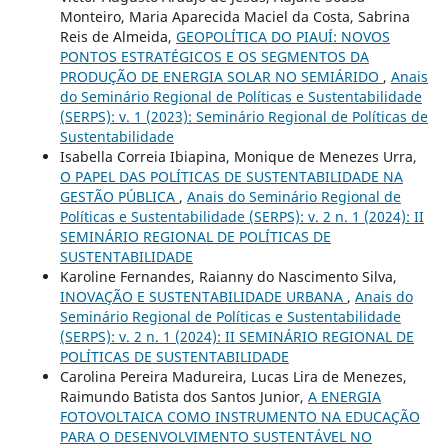
Monteiro, Maria Aparecida Maciel da Costa, Sabrina
Reis de Almeida,
GEOPOLÍTICA DO PIAUÍ: NOVOS
PONTOS ESTRATÉGICOS E OS SEGMENTOS DA
PRODUÇÃO DE ENERGIA SOLAR NO SEMIÁRIDO
,
Anais
do Seminário Regional de Políticas e Sustentabilidade
(SERPS): v. 1 (2023): Seminário Regional de Políticas de
Sustentabilidade
Isabella Correia Ibiapina, Monique de Menezes Urra,
O PAPEL DAS POLÍTICAS DE SUSTENTABILIDADE NA
GESTÃO PÚBLICA
,
Anais do Seminário Regional de
Políticas e Sustentabilidade (SERPS): v. 2 n. 1 (2024): II
SEMINÁRIO REGIONAL DE POLÍTICAS DE
SUSTENTABILIDADE
Karoline Fernandes, Raianny do Nascimento Silva,
INOVAÇÃO E SUSTENTABILIDADE URBANA
,
Anais do
Seminário Regional de Políticas e Sustentabilidade
(SERPS): v. 2 n. 1 (2024): II SEMINÁRIO REGIONAL DE
POLÍTICAS DE SUSTENTABILIDADE
Carolina Pereira Madureira, Lucas Lira de Menezes,
Raimundo Batista dos Santos Junior,
A ENERGIA
FOTOVOLTAICA COMO INSTRUMENTO NA EDUCAÇÃO
PARA O DESENVOLVIMENTO SUSTENTÁVEL NO