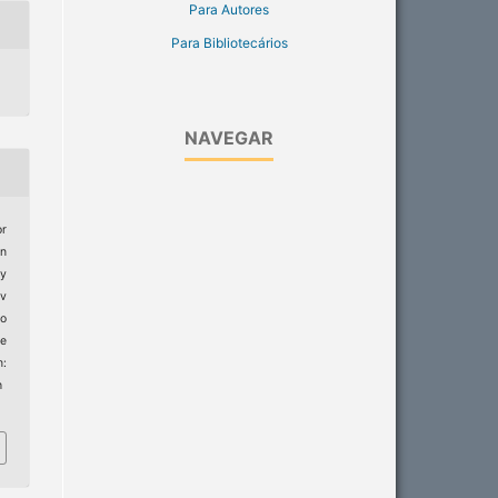
Para Autores
Para Bibliotecários
NAVEGAR
or
en
gy
ev
ro
e
:
h