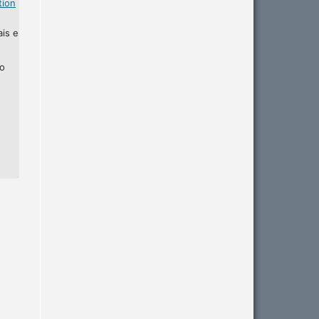
tion
ais e
ho