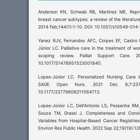
Anderson KN, Schwab RB, Martinez ME. Reprod
breast cancer subtypes: a review of the literatur
2014 Feb;144(1):1-10. DOI: 10.1007/s10549-014-
Yanez RJV, Fernandes AFC, Corpes EF, Castro 
Júnior LC. Palliative care in the treatment of w
scoping review. Palliat Support Care. 
10.1017/S1478951523001840.
Lopes-Júnior LC. Personalized Nursing Care i
SAGE Open Nurs. 2021 Dec 9;7:2377
10.1177/23779608211064713.
Lopes-Júnior LC, Dell'Antonio LS, Pessanha RM, 
Souza TM, Grassi J. Completeness and Consis
Variables from Hospital-Based Cancer Registries 
Environ Res Public Health. 2022 Sep 22;19(19):12