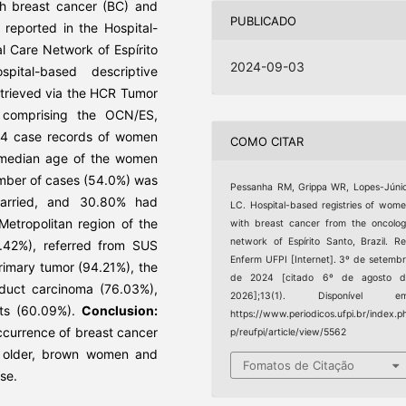
h breast cancer (BC) and
PUBLICADO
s reported in the Hospital-
l Care Network of Espírito
2024-09-03
pital-based descriptive
etrieved via the HCR Tumor
t comprising the OCN/ES,
44 case records of women
COMO CITAR
he median age of the women
umber of cases (54.0%) was
Pessanha RM, Grippa WR, Lopes-Júni
arried, and 30.80% had
LC. Hospital-based registries of wom
Metropolitan region of the
with breast cancer from the oncolo
network of Espírito Santo, Brazil. R
5.42%), referred from SUS
Enferm UFPI [Internet]. 3º de setemb
rimary tumor (94.21%), the
de 2024 [citado 6º de agosto d
 duct carcinoma (76.03%),
2026];13(1). Disponível em
nts (60.09%).
Conclusion:
https://www.periodicos.ufpi.br/index.p
occurrence of breast cancer
p/reufpi/article/view/5562
n older, brown women and
Fomatos de Citação
se.