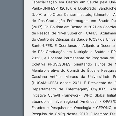
Especialização em Gestão em Saúde pela Univ
Paulo-UNIFESP (2016); e Doutorado Sanduíche 
(UofA) e no Cross Cancer Institute, Edmonton, 
de Pós-Graduação Enfermagem em Saúde Pú
(2017). Foi Bolsista em Destaque 2021 da Coord
de Pessoal de Nível Superior - CAPES. Atualmen
do Centro de Ciências da Saúde (CCS) da Univer
Santo-UFES. É Coordenador Adjunto e Docente
de Pós-Graduação em Nutrição e Saúde - PP
2023), e Docente Permanente do Programa de
Coletiva PPGSC/UFES, orientando alunos de 
Membro efetivo do Comitê de Ética e Pesquisa 
Cassiano Antônio Moraes da Universidade Fe
(HUCAM-UFES) desde 2021. É Presidente da 
Departamento de Enfermagem/CCS/UFES. At
Initiative CureAll Framework: WHO Global Initi
atuando em nível regional (Américas) - OPAS/
Estudos e Pesquisa em Oncologia - GEPONC, ca
Pesquisa do CNPq desde 2019. É Membro Efet