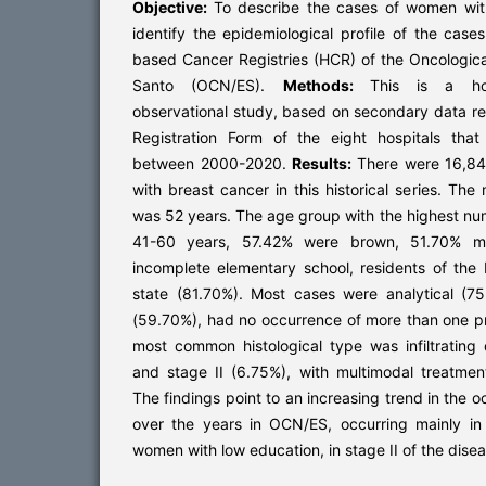
Objective:
To describe the cases of women wit
identify the epidemiological profile of the case
based Cancer Registries (HCR) of the Oncologica
Santo (OCN/ES).
Methods:
This is a hos
observational study, based on secondary data r
Registration Form of the eight hospitals tha
between 2000-2020.
Results:
There were 16,8
with breast cancer in this historical series. T
was 52 years. The age group with the highest n
41-60 years, 57.42% were brown, 51.70% m
incomplete elementary school, residents of the 
state (81.70%). Most cases were analytical (7
(59.70%), had no occurrence of more than one p
most common histological type was infiltrating
and stage II (6.75%), with multimodal treatme
The findings point to an increasing trend in the 
over the years in OCN/ES, occurring mainly i
women with low education, in stage II of the disea