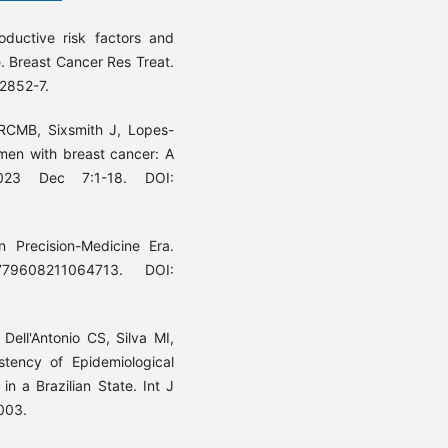
uctive risk factors and
e. Breast Cancer Res Treat.
2852-7.
RCMB, Sixsmith J, Lopes-
omen with breast cancer: A
2023 Dec 7:1-18. DOI:
n Precision-Medicine Era.
9608211064713. DOI:
Dell'Antonio CS, Silva MI,
tency of Epidemiological
in a Brazilian State. Int J
003.