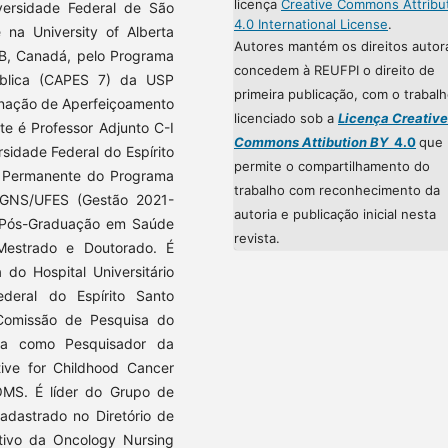
licença
Creative Commons Attribu
ersidade Federal de São
4.0 International License
.
na University of Alberta
Autores mantém os direitos autor
AB, Canadá, pelo Programa
concedem à REUFPI o direito de
blica (CAPES 7) da USP
primeira publicação, com o trabal
enação de Aperfeiçoamento
licenciado sob a
Licença Creative
te é Professor Adjunto C-I
Commons Attibution BY
4.0
que
sidade Federal do Espírito
permite o compartilhamento do
 Permanente do Programa
trabalho com reconhecimento da
GNS/UFES (Gestão 2021-
autoria e publicação inicial nesta
 Pós-Graduação em Saúde
revista.
Mestrado e Doutorado. É
do Hospital Universitário
deral do Espírito Santo
Comissão de Pesquisa do
ua como Pesquisador da
ative for Childhood Cancer
OMS. É líder do Grupo de
dastrado no Diretório de
ivo da Oncology Nursing