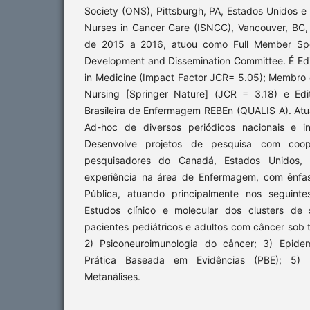
Society (ONS), Pittsburgh, PA, Estados Unidos e 
Nurses in Cancer Care (ISNCC), Vancouver, BC
de 2015 a 2016, atuou como Full Member Spec
Development and Dissemination Committee. É Edi
in Medicine (Impact Factor JCR= 5.05); Membro 
Nursing [Springer Nature] (JCR = 3.18) e Edi
Brasileira de Enfermagem REBEn (QUALIS A). Atu
Ad-hoc de diversos periódicos nacionais e in
Desenvolve projetos de pesquisa com coop
pesquisadores do Canadá, Estados Unidos, 
experiência na área de Enfermagem, com ênfa
Pública, atuando principalmente nos seguint
Estudos clínico e molecular dos clusters de
pacientes pediátricos e adultos com câncer sob 
2) Psiconeuroimunologia do câncer; 3) Epide
Prática Baseada em Evidências (PBE); 5) R
Metanálises.