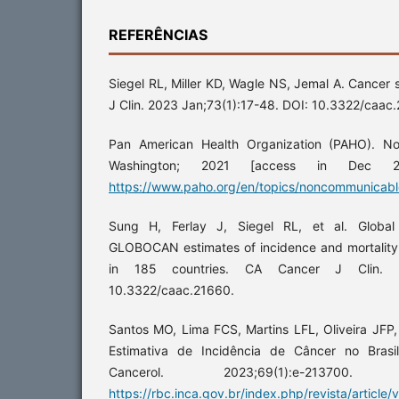
REFERÊNCIAS
Siegel RL, Miller KD, Wagle NS, Jemal A. Cancer 
J Clin. 2023 Jan;73(1):17-48. DOI: 10.3322/caac
Pan American Health Organization (PAHO). No
Washington; 2021 [access in Dec 20
https://www.paho.org/en/topics/noncommunicabl
Sung H, Ferlay J, Siegel RL, et al. Global 
GLOBOCAN estimates of incidence and mortality
in 185 countries. CA Cancer J Clin. 2
10.3322/caac.21660.
Santos MO, Lima FCS, Martins LFL, Oliveira JFP
Estimativa de Incidência de Câncer no Brasi
Cancerol. 2023;69(1):e-213700
https://rbc.inca.gov.br/index.php/revista/article