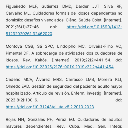
Figueiredo MLF, Gutierrez DMD, Darder JJT, Silva RF,
Carvalho ML. Cuidadores formais de idosos dependentes no
domicílio: desafios vivenciados. Ciênc. Saúde Colet. [Internet].
2021;26(1):37–46. doi:
https://doi.org/10.1590/1413-
81232020261.32462020
.
Montoya CGB, Sá SPC, Lindolpho MC, Oliveira-Filho VC,
Pimentel DF. A sobrecarga de atividades dos cuidadores de
idosos. Rev. Kairós. [Internet]. 2019;22(2):441–54. doi:
https://doi.org/10.23925/2176-901X.2019v22i2p441-454
.
Cedeño MCV, Álvarez MRS, Carrasco LMB, Moreira KLI,
Olmedo EAD. Gestión de seguridad del paciente adulto mayor
hospitalizado. Artículo de revisión. Enferm. investig. [Internet].
2023;8(2):100–6. doi:
https://doi.org/10.31243/ei.uta.v8i2.2010.2023
.
Rojas NH, Gonzáles PF, Perez EG. Cuidadores de adultos
mayores dependientes. Rev. Cuba. Med. Gen. Integr.