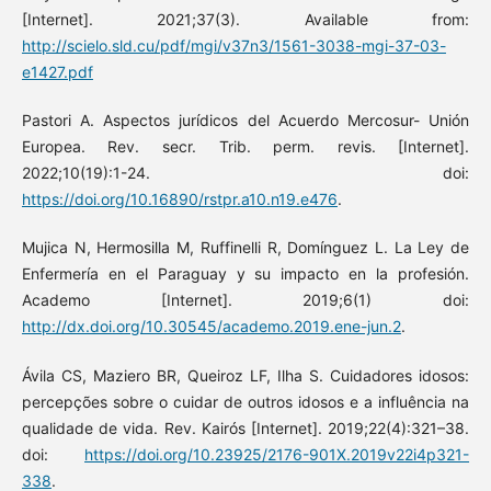
[Internet]. 2021;37(3). Available from:
http://scielo.sld.cu/pdf/mgi/v37n3/1561-3038-mgi-37-03-
e1427.pdf
Pastori A. Aspectos jurídicos del Acuerdo Mercosur- Unión
Europea. Rev. secr. Trib. perm. revis. [Internet].
2022;10(19):1-24. doi:
https://doi.org/10.16890/rstpr.a10.n19.e476
.
Mujica N, Hermosilla M, Ruffinelli R, Domínguez L. La Ley de
Enfermería en el Paraguay y su impacto en la profesión.
Academo [Internet]. 2019;6(1) doi:
http://dx.doi.org/10.30545/academo.2019.ene-jun.2
.
Ávila CS, Maziero BR, Queiroz LF, Ilha S. Cuidadores idosos:
percepções sobre o cuidar de outros idosos e a influência na
qualidade de vida. Rev. Kairós [Internet]. 2019;22(4):321–38.
doi:
https://doi.org/10.23925/2176-901X.2019v22i4p321-
338
.