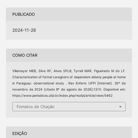
PUBLICADO
2024-11-26
COMO CITAR
Villamayor MEB, Silva RF, Alves SPLB, Tyrrell MAR, Figueiredo M do LF.
Characterization of formal caregivers of dependent elderly people at home
in Paraguay: observational study . Rev Enferm UFPI [Internet]. 26º de
novembro de 2024 [citado 8º de agosto de 2026];13(1). Disponível em:
https://www.periodicos.ufpi.br/index.php/reufpi/article/view/5462
Fomatos de Citação
EDIÇÃO