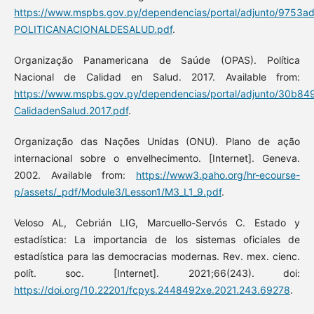
https://www.mspbs.gov.py/dependencias/portal/adjunto/9753ad
POLITICANACIONALDESALUD.pdf
.
Organização Panamericana de Saúde (OPAS). Política
Nacional de Calidad en Salud. 2017. Available from:
https://www.mspbs.gov.py/dependencias/portal/adjunto/30b84
CalidadenSalud.2017.pdf
.
Organização das Nações Unidas (ONU). Plano de ação
internacional sobre o envelhecimento. [Internet]. Geneva.
2002. Available from:
https://www3.paho.org/hr-ecourse-
p/assets/_pdf/Module3/Lesson1/M3_L1_9.pdf
.
Veloso AL, Cebrián LIG, Marcuello-Servós C. Estado y
estadística: La importancia de los sistemas oficiales de
estadística para las democracias modernas. Rev. mex. cienc.
polít. soc. [Internet]. 2021;66(243). doi:
https://doi.org/10.22201/fcpys.2448492xe.2021.243.69278
.