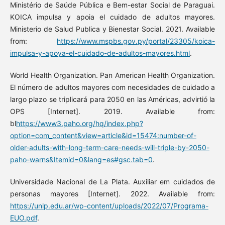
Ministério de Saúde Pública e Bem-estar Social de Paraguai.
KOICA impulsa y apoia el cuidado de adultos mayores.
Ministerio de Salud Publica y Bienestar Social. 2021. Available
from:
https://www.mspbs.gov.py/portal/23305/koica-
impulsa-y-apoya-el-cuidado-de-adultos-mayores.html
.
World Health Organization. Pan American Health Organization.
El número de adultos mayores com necesidades de cuidado a
largo plazo se triplicará para 2050 en las Américas, advirtió la
OPS [Internet]. 2019. Available from:
bl
https://www3.paho.org/hq/index.php?
option=com_content&view=article&id=15474:number-of-
older-adults-with-long-term-care-needs-will-triple-by-2050-
paho-warns&Itemid=0&lang=es#gsc.tab=0
.
Universidade Nacional de La Plata. Auxiliar em cuidados de
personas mayores [Internet]. 2022. Available from:
https://unlp.edu.ar/wp-content/uploads/2022/07/Programa-
EUO.pdf
.