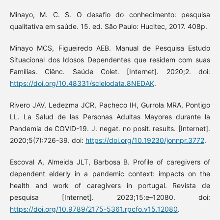
Minayo, M. C. S. O desafio do conhecimento: pesquisa
qualitativa em saúde. 15. ed. São Paulo: Hucitec, 2017. 408p.
Minayo MCS, Figueiredo AEB. Manual de Pesquisa Estudo
Situacional dos Idosos Dependentes que residem com suas
Famílias. Ciênc. Saúde Colet. [Internet]. 2020;2. doi:
https://doi.org/10.48331/scielodata.8NEDAK
.
Rivero JAV, Ledezma JCR, Pacheco IH, Gurrola MRA, Pontigo
LL. La Salud de las Personas Adultas Mayores durante la
Pandemia de COVID-19. J. negat. no posit. results. [Internet].
2020;5(7):726-39. doi:
https://doi.org/10.19230/jonnpr.3772
.
Escoval A, Almeida JLT, Barbosa B. Profile of caregivers of
dependent elderly in a pandemic context: impacts on the
health and work of caregivers in portugal. Revista de
pesquisa [Internet]. 2023;15:e–12080. doi:
https://doi.org/10.9789/2175-5361.rpcfo.v15.12080
.