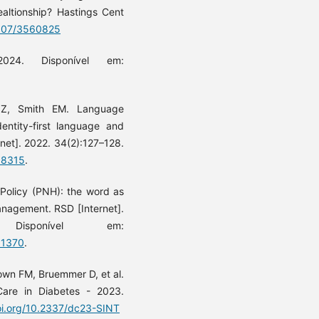
realtionship? Hastings Cent
2307/3560825
 2024. Disponível em:
d Z, Smith EM. Language
entity-first language and
rnet]. 2022. 34(2):127–128.
58315
.
Policy (PNH): the word as
management. RSD [Internet].
0. Disponível em:
/11370
.
own FM, Bruemmer D, et al.
Care in Diabetes - 2023.
oi.org/10.2337/dc23-SINT