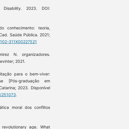
Disability. 2023. DOI:
o conhecimento: teoria,
 Cad. Saúde Pública. 2021;
/0102-311X00227521
irez N. organizadores.
vinter; 2021.
itação para o bem-viver:
Tese [Pós-graduação em
atarina; 2023. Disponível
9/251073
.
tica moral dos conflitos
 revolutionary age. What