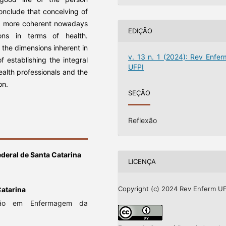
nclude that conceiving of
uch more coherent nowadays
EDIÇÃO
ons in terms of health.
 the dimensions inherent in
v. 13 n. 1 (2024): Rev Enfer
 establishing the integral
UFPI
ealth professionals and the
on.
SEÇÃO
Reflexão
deral de Santa Catarina
LICENÇA
Copyright (c) 2024 Rev Enferm UF
Catarina
ção em Enfermagem da