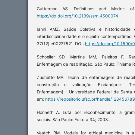
Gutterman AS. Definitions and Models of 
https://dx.doi.org/10.2139/ssrn.4500074
Ianni AMZ. Saúde Coletiva e historicidade d
interdisciplinaridade e o sujeito contemporâneo.
37(12):e00227521. DOI:
https://doi.org/10.1590
Schoeller SD, Martins MM, Faleiros F, Ram
Enfermagem de reabilitação. São Paulo: Thieme Re
Zuchetto MA. Teoria de enfermagem de reabil
construção e validação. Florianópolis. 
Enfermagem] - Universidade Federal de Santa C
em:
https://repositorio.ufsc.br/handle/12345678
Honneth A. Luta por reconhecimento: a gramá
sociais. São Paulo: Editora 34; 2003.
Veatch RM. Models for ethical medicine in a