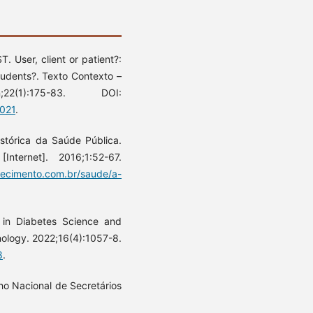
 User, client or patient?:
tudents?. Texto Contexto –
2(1):175-83. DOI:
021
.
stórica da Saúde Pública.
nternet]. 2016;1:52-67.
ecimento.com.br/saude/a-
in Diabetes Science and
nology. 2022;16(4):1057-8.
8
.
ho Nacional de Secretários