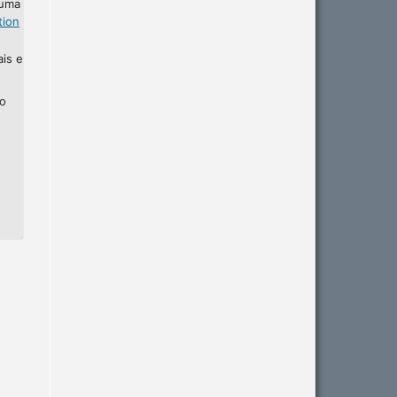
 uma
tion
ais e
ho