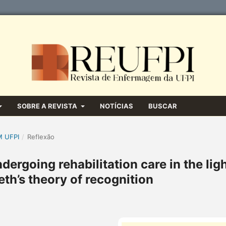
SOBRE A REVISTA
NOTÍCIAS
BUSCAR
M UFPI
/
Reflexão
ergoing rehabilitation care in the lig
th’s theory of recognition