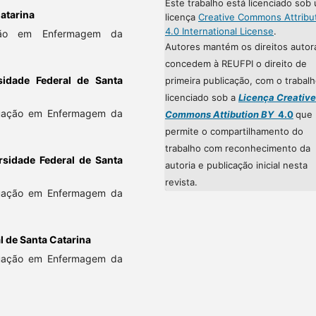
Este trabalho está licenciado sob
atarina
licença
Creative Commons Attribu
4.0 International License
.
ção em Enfermagem da
Autores mantém os direitos autor
concedem à REUFPI o direito de
sidade Federal de Santa
primeira publicação, com o trabal
licenciado sob a
Licença Creative
duação em Enfermagem da
Commons Attibution BY
4.0
que
permite o compartilhamento do
trabalho com reconhecimento da
rsidade Federal de Santa
autoria e publicação inicial nesta
revista.
duação em Enfermagem da
l de Santa Catarina
duação em Enfermagem da