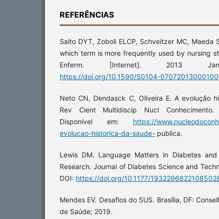
REFERÊNCIAS
Saito DYT, Zoboli ELCP, Schveitzer MC, Maeda ST.
which term is more frequently used by nursing s
Enferm. [Internet]. 2013 Jan;2
https://doi.org/10.1590/S0104-07072013000100
Neto CN, Dendasck C, Oliveira E. A evolução hi
Rev Cient Multidiscip Nucl Conhecimento. [I
Disponível em:
https://www.nucleodoconh
evolucao-historica-da-saude-
publica.
Lewis DM. Language Matters in Diabetes and 
Research. Journal of Diabetes Science and Tech
DOI:
https://doi.org/10.1177/1932296822108502
Mendes EV. Desafios do SUS. Brasília, DF: Consel
de Saúde; 2019.