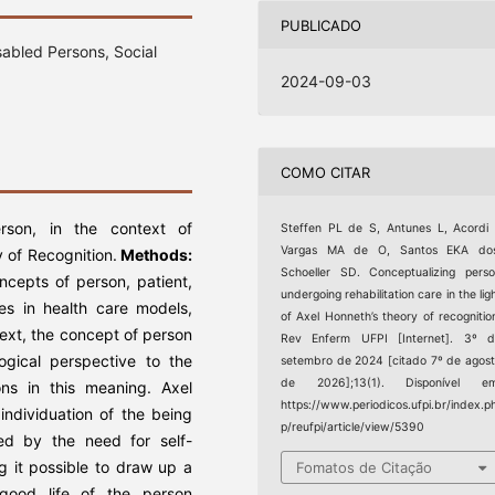
PUBLICADO
isabled Persons, Social
2024-09-03
COMO CITAR
rson, in the context of
Steffen PL de S, Antunes L, Acordi 
Vargas MA de O, Santos EKA dos
y of Recognition.
Methods:
Schoeller SD. Conceptualizing pers
ncepts of person, patient,
undergoing rehabilitation care in the lig
tes in health care models,
of Axel Honneth’s theory of recognitio
ntext, the concept of person
Rev Enferm UFPI [Internet]. 3º d
ogical perspective to the
setembro de 2024 [citado 7º de agos
de 2026];13(1). Disponível em
ions in this meaning. Axel
https://www.periodicos.ufpi.br/index.p
individuation of the being
p/reufpi/article/view/5390
ned by the need for self-
g it possible to draw up a
Fomatos de Citação
 good life of the person