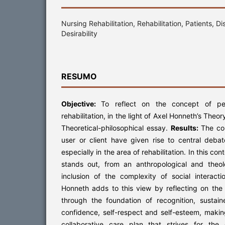
Nursing Rehabilitation, Rehabilitation, Patients, D
Desirability
RESUMO
Objective:
To reflect on the concept of pe
rehabilitation, in the light of Axel Honneth’s Theor
Theoretical-philosophical essay.
Results:
The co
user or client have given rise to central deba
especially in the area of rehabilitation. In this co
stands out, from an anthropological and theol
inclusion of the complexity of social interact
Honneth adds to this view by reflecting on the 
through the foundation of recognition, sustai
confidence, self-respect and self-esteem, makin
collaborative care plan that strives for the