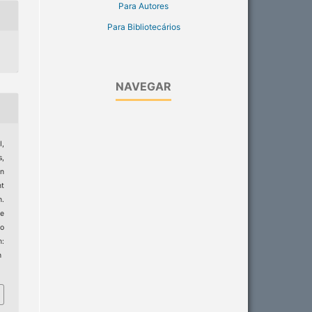
Para Autores
Para Bibliotecários
NAVEGAR
I,
,
on
ht
n.
e
to
:
h