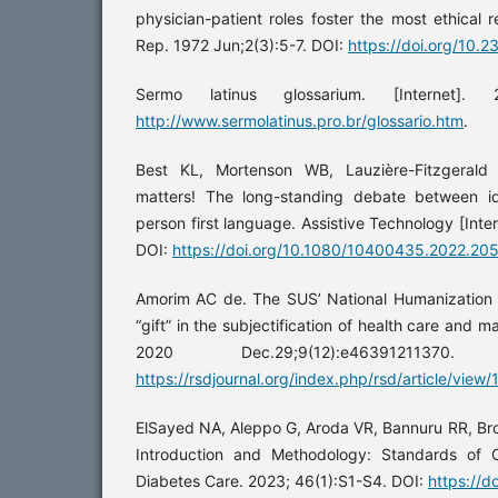
physician-patient roles foster the most ethical 
Rep. 1972 Jun;2(3):5-7. DOI:
https://doi.org/10.
Sermo latinus glossarium. [Internet].
http://www.sermolatinus.pro.br/glossario.htm
.
Best KL, Mortenson WB, Lauzière-Fitzgeral
matters! The long-standing debate between id
person first language. Assistive Technology [Inte
DOI:
https://doi.org/10.1080/10400435.2022.20
Amorim AC de. The SUS’ National Humanization 
“gift” in the subjectification of health care and 
2020 Dec.29;9(12):e4639121137
https://rsdjournal.org/index.php/rsd/article/view
ElSayed NA, Aleppo G, Aroda VR, Bannuru RR, Br
Introduction and Methodology: Standards of 
Diabetes Care. 2023; 46(1):S1-S4. DOI:
https://d