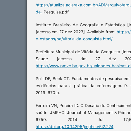
https://atualiza.aciaraxa.com.br/ADMarquivo/a
de-
Pesquisa.pdf
Instituto Brasileiro de Geografia e Estatística 
[acesso em 27 dez 2023]. Available from:
https:/
e-estados/ba/vitoria-da-conquista.html/
Prefeitura Municipal de Vitória da Conquista [Int
Saúde [acesso dm 27 dez 2023]
https://www.pmvc.ba.gov.br/unidades-basicas-
Polit DF, Beck CT. Fundamentos de pesquisa em
evidências para a prática da enfermagem. 9. 
2019. 670 p.
Ferreira VN, Pereira ID. O Desafio do Conhecimen
saúde. JMPHC| Journal of Management & Primar
6750. 2014 Jul 17;5(2)
https://doi.org/10.14295/jmphc.v5i2.224