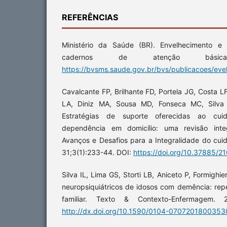
REFERÊNCIAS
Ministério da Saúde (BR). Envelhecimento e
cadernos de atenção bási
https://bvsms.saude.gov.br/bvs/publicacoes/ev
Cavalcante FP, Brilhante FD, Portela JG, Costa L
LA, Diniz MA, Sousa MD, Fonseca MC, Silva
Estratégias de suporte oferecidas ao cu
dependência em domicílio: uma revisão integ
Avanços e Desafios para a Integralidade do cui
31;3(1):233-44. DOI:
https://doi.org/10.37885/
Silva IL, Lima GS, Storti LB, Aniceto P, Formighi
neuropsiquiátricos de idosos com demência: rep
familiar. Texto & Contexto-Enfermagem.
http://dx.doi.org/10.1590/0104-070720180035