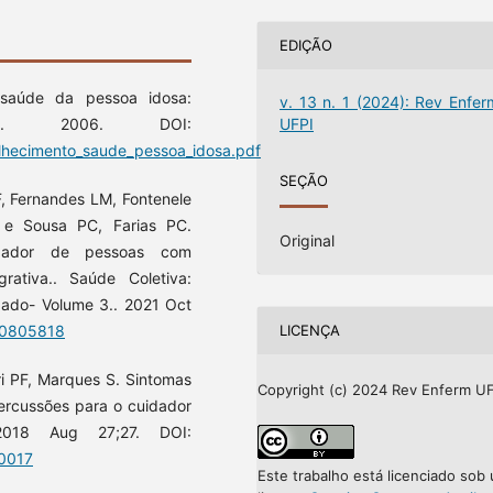
EDIÇÃO
 saúde da pessoa idosa:
v. 13 n. 1 (2024): Rev Enfer
UFPI
ca. 2006. DOI:
elhecimento_saude_pessoa_idosa.pdf
SEÇÃO
F, Fernandes LM, Fontenele
 e Sousa PC, Farias PC.
Original
idador de pessoas com
rativa.. Saúde Coletiva:
dado- Volume 3.. 2021 Oct
210805818
LICENÇA
eri PF, Marques S. Sintomas
Copyright (c) 2024 Rev Enferm UF
ercussões para o cuidador
 2018 Aug 27;27. DOI:
30017
Este trabalho está licenciado sob