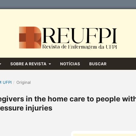
SOBRE A REVISTA
NOTÍCIAS
BUSCAR
M UFPI
/
Original
egivers in the home care to people wit
essure injuries