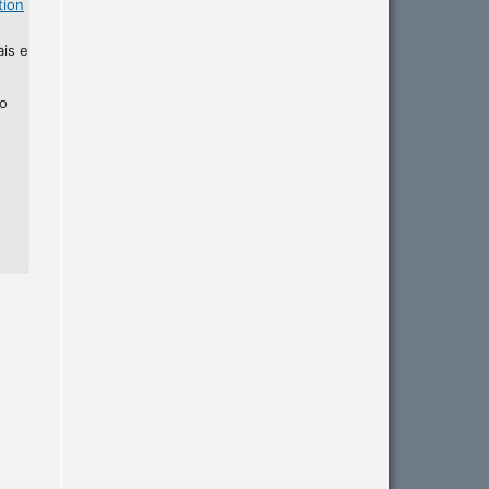
tion
ais e
ho