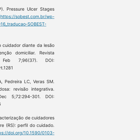
P). Pressure Ulcer Stages
:
https://sobest.com.br/wp-
16_traducao-SOBEST-
 cuidador diante da lesão
ção domiciliar. Revista
Feb 7;96(37). DOI:
t.1281
A, Pedreira LC, Veras SM.
osa: revisão integrativa.
Dec 5;72:294-301. DOI:
6
acterização de cuidadores
e (RS): perfil do cuidado.
ps://doi.org/10.1590/0103-