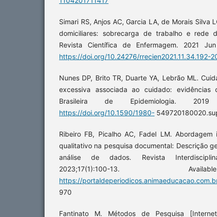
1104201711417
Simari RS, Anjos AC, Garcia LA, de Morais Silva 
domiciliares: sobrecarga de trabalho e rede 
Revista Científica de Enfermagem. 2021 Jun 
https://doi.org/10.24276/rrecien2021.11.34.192-2
Nunes DP, Brito TR, Duarte YA, Lebrão ML. Cuid
excessiva associada ao cuidado: evidências 
Brasileira de Epidemiologia. 20
https://doi.org/10.1590/1980-
549720180020.sup
Ribeiro FB, Picalho AC, Fadel LM. Abordagem i
qualitativo na pesquisa documental: Descrição ge
análise de dados. Revista Interdisciplina
2023;17(1):100-13. Ava
https://portaldeperiodicos.animaeducacao.com.br
970
Fantinato M. Métodos de Pesquisa [Internet]