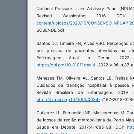
National Pressure Ulcer Advisory Panel (NPUA
Revised. Washington; 2016. DOI
content/uploads/2020/10/CONSENSO-NPUAP-20
SOBENDE.pdf
Santos DJ, Limeira FN, Alves VBO. Percepção do
por pressão de pacientes atendidos na aten
Enfermagem Atual In Derme. 2022 
https://doi.org/10.31011/reaid-
2022-v.96-n.37-ar
Menezes TM, Oliveira AL, Santos LB, Freitas R
Cuidados de transição hospitalar à pessoa id
Revista Brasileira de Enfermagem. 2019 
http://dx.doi.org/10.1590/0034-
7167-2018-028
Gutierrez LL, Fernandes NR, Mascarenhas M. Car
de idosos da região metropolitana de Porto Alegr
Saúde em Debate. 2017;41:885-98. DOI:
htt