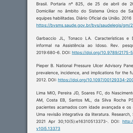
Brasil. Portaria nº 825, de 25 de abril de 
Domiciliar no âmbito do Sistema Único de Sa
equipes habilitadas. Diário Oficial da União. 201
https://bvsms.saude.gov.br/bvs/saudelegis/gm/
Garbaccio JL, Tonaco LA. Características e 
informal na Assistência ao Idoso. Rev. pesqu
2019:680-6. DOI:
https://doi.org/10.9789/2175-
Pieper B. National Pressure Ulcer Advisory Pan
prevalence, incidence, and implications for the 
2012. DOI:
https://doi.org/10.1097/00129334-2
Lima MIO, Pereira JD, Soares FC, do Nasciment
AM, Costa EB, Santos ML, da Silva Rocha P
pacientes acamados com idade avançada e os 
Uma revisão integrativa da literatura. Research
2021 Apr 30;10(5):e16310513373-. DOI:
http:
v10i5.13373