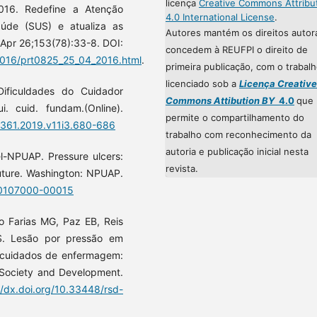
licença
Creative Commons Attribu
2016. Redefine a Atenção
4.0 International License
.
úde (SUS) e atualiza as
Autores mantém os direitos autor
6 Apr 26;153(78):33-8. DOI:
concedem à REUFPI o direito de
2016/prt0825_25_04_2016.html
.
primeira publicação, com o trabal
licenciado sob a
Licença Creative
Dificuldades do Cuidador
Commons Attibution BY
4.0
que
i. cuid. fundam.(Online).
permite o compartilhamento do
5361.2019.v11i3.680-686
trabalho com reconhecimento da
autoria e publicação inicial nesta
el-NPUAP. Pressure ulcers:
revista.
future. Washington: NPUAP.
00107000-00015
o Farias MG, Paz EB, Reis
S. Lesão por pressão em
cuidados de enfermagem:
, Society and Development.
//dx.doi.org/10.33448/rsd-