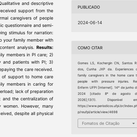
ualitative and descriptive
PUBLICADO
received support from the
rmal caregivers of people
2024-06-14
ic questionnaire and semi-
ing stimulus for narration:
to your family member with
content analysis.
Results:
COMO CITAR
ily members in PI care; 2)
 and patients with PI; 3)
Gomes LS, Kochergin CN, Santos R
repaying the care received.
dos, Cunha JXP da. Experiences o
family caregivers in the home care 
 of support to home care
people with pressure injuries. R
mily members in caring for
Enferm UFPI [Internet]. 14º de junho 
verload; lack of preparation
2024 [citado 8º de agosto d
; and the centralization of
2026];13(1). Disponível em
 by women. However, many
https://www.periodicos.ufpi.br/index.p
p/reufpi/article/view/4698
eived, despite all physical
Fomatos de Citação