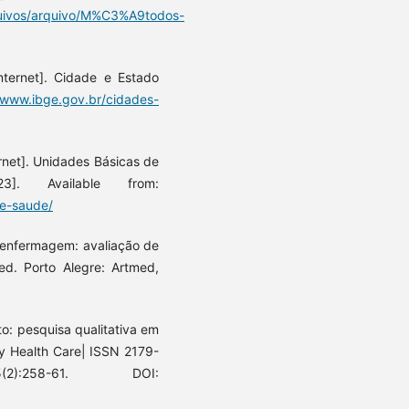
rquivos/arquivo/M%C3%A9todos-
[Internet]. Cidade e Estado
/www.ibge.gov.br/cidades-
ernet]. Unidades Básicas de
. Available from:
de-saude/
 enfermagem: avaliação de
ed. Porto Alegre: Artmed,
to: pesquisa qualitativa em
y Health Care| ISSN 2179-
:258-61. DOI: