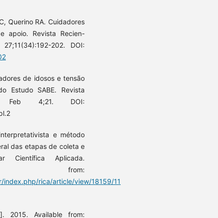
LC, Querino RA. Cuidadores
de apoio. Revista Recien-
27;11(34):192-202. DOI:
02
adores de idosos e tensão
do Estudo SABE. Revista
19 Feb 4;21. DOI:
l.2
nterpretativista e método
ral das etapas de coleta e
r Científica Aplicada.
ilable from:
/index.php/rica/article/view/18159/11
. 2015. Available from: