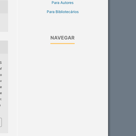
Para Autores
Para Bibliotecários
NAVEGAR
S
f
to
ev
de
e
:
h