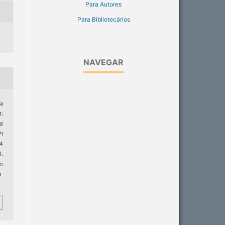
Para Autores
Para Bibliotecários
NAVEGAR
ta
t:
d
PI
24
).
:
h