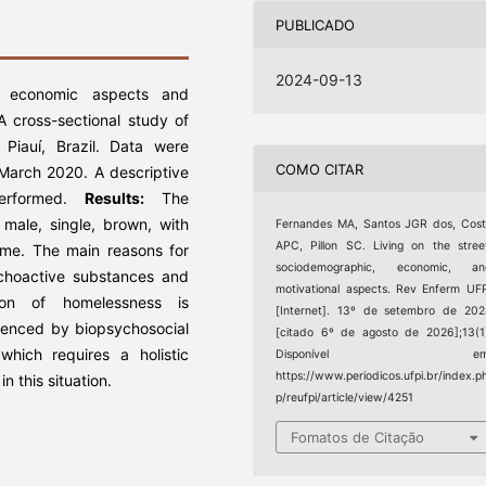
PUBLICADO
2024-09-13
d economic aspects and
A cross-sectional study of
 Piauí, Brazil. Data were
COMO CITAR
March 2020. A descriptive
rformed.
Results:
The
male, single, brown, with
Fernandes MA, Santos JGR dos, Cos
APC, Pillon SC. Living on the stree
come. The main reasons for
sociodemographic, economic, an
ychoactive substances and
motivational aspects. Rev Enferm UF
on of homelessness is
[Internet]. 13º de setembro de 20
uenced by biopsychosocial
[citado 6º de agosto de 2026];13(1
which requires a holistic
Disponível em
https://www.periodicos.ufpi.br/index.p
 this situation.
p/reufpi/article/view/4251
Fomatos de Citação