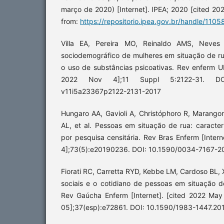
março de 2020) [Internet]. IPEA; 2020 [cited 202
from:
https://repositorio.ipea.gov.br/handle/110
Villa EA, Pereira MO, Reinaldo AMS, Neves
sociodemográfico de mulheres em situação de ru
o uso de substâncias psicoativas. Rev enferm UF
2022 Nov 4];11 Suppl 5:2122-31. DOI
v11i5a23367p2122-2131-2017
Hungaro AA, Gavioli A, Christóphoro R, Marangon
AL, et al. Pessoas em situação de rua: caracte
por pesquisa censitária. Rev Bras Enferm [Inter
4];73(5):e20190236. DOI: 10.1590/0034-7167-
Fiorati RC, Carretta RYD, Kebbe LM, Cardoso BL, 
sociais e o cotidiano de pessoas em situação d
Rev Gaúcha Enferm [Internet]. [cited 2022 Ma
05];37(esp):e72861. DOI: 10.1590/1983-1447.20