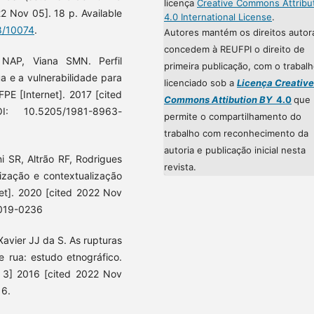
licença
Creative Commons Attribu
2 Nov 05]. 18 p. Available
4.0 International License
.
58/10074
.
Autores mantém os direitos autor
concedem à REUFPI o direito de
 NAP, Viana SMN. Perfil
primeira publicação, com o trabal
a e a vulnerabilidade para
licenciado sob a
Licença Creative
PE [Internet]. 2017 [cited
Commons Attibution BY
4.0
que
: 10.5205/1981-8963-
permite o compartilhamento do
trabalho com reconhecimento da
autoria e publicação inicial nesta
i SR, Altrão RF, Rodrigues
revista.
rização e contextualização
net]. 2020 [cited 2022 Nov
2019-0236
Xavier JJ da S. As rupturas
e rua: estudo etnográfico.
y 3] 2016 [cited 2022 Nov
16.