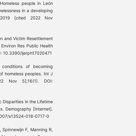
. Homeless people in León
elessness in a developing
. 2019 [cited 2022 Nov
on and Victim Resettlement
 Environ Res Public Health
OI: 10.3390/ijerph17020471
 conditions of becoming
 of homeless peoples. Int J
022 Nov 5];16(1). DOI:
Disparities in the Lifetime
s. Demography [Internet].
.1007/s13524-018-0717-0
, Spinnewijn F, Manning R,