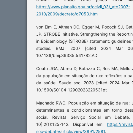
https://www.planalto.gov.br/ccivil_03/_ato2007-
2010/2009/decreto/d7053.htm
von Elm E, Altman DG, Egger M, Pocock SJ, Gø
JP. STROBE Initiative. Strengthening the Reporti
in Epidemiology (STROBE) statement: guidelines f
studies. BMJ. 2007 [cited 2024 Mar 06];
10.1136/bmj.39335.541782.AD
Couto JGA, Abreu D, Botazzo C, Ros MA, Mello 
da população em situação de rua: reflexões a par
da saúde. Saude soc. 2023 [cited 2024 Mar 0
10.1590/S0104-12902023220531pt
Machado RWG. População em situação de rua: u
determinantes e condicionantes em torno des
social. Revista Serviço Social em Debate
10];2(1):125-142. Disponível em:
https://revis
soc-debate/article/view/3891/2581
.