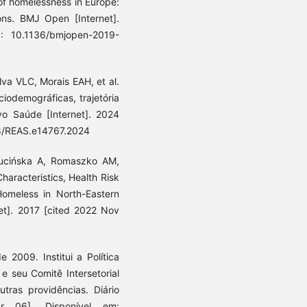
 of homelessness in Europe:
ons. BMJ Open [Internet].
: 10.1136/bmjopen-2019-
lva VLC, Morais EAH, et al.
ciodemográficas, trajetória
vo Saúde [Internet]. 2024
48/REAS.e14767.2024
ucińska A, Romaszko AM,
haracteristics, Health Risk
omeless in North-Eastern
net]. 2017 [cited 2022 Nov
 2009. Institui a Política
 seu Comitê Intersetorial
ras providências. Diário
r 06]. Disponível em: