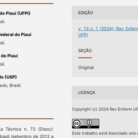
EDIÇÃO
do Piauí (UFPI)
il.
v. 13 n. 1 (2024): Rev Enfer
ederal do Piauí
UFPI
il.
SEÇÃO
 do Piauí
il.
Original
lo (USP)
lo, Brasil.
LICENÇA
Copyright (c) 2024 Rev Enferm UF
ta Técnica n. 73 (Disoc):
Este trabalho está licenciado sob
Brasil (setembro de 2012 a