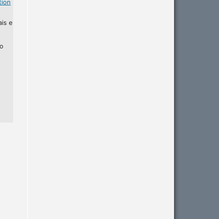
tion
ais e
ho