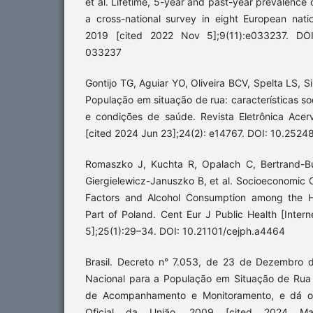
et al. Lifetime, 5-year and past-year prevalence
a cross-national survey in eight European nati
2019 [cited 2022 Nov 5];9(11):e033237. DOI
033237
Gontijo TG, Aguiar YO, Oliveira BCV, Spelta LS, Si
População em situação de rua: características so
e condições de saúde. Revista Eletrônica Acer
[cited 2024 Jun 23];24(2): e14767. DOI: 10.252
Romaszko J, Kuchta R, Opalach C, Bertrand-B
Giergielewicz-Januszko B, et al. Socioeconomic C
Factors and Alcohol Consumption among the H
Part of Poland. Cent Eur J Public Health [Inter
5];25(1):29–34. DOI: 10.21101/cejph.a4464
Brasil. Decreto n° 7.053, de 23 de Dezembro de
Nacional para a População em Situação de Rua e
de Acompanhamento e Monitoramento, e dá out
Oficial da União. 2009 [cited 2024 Ma