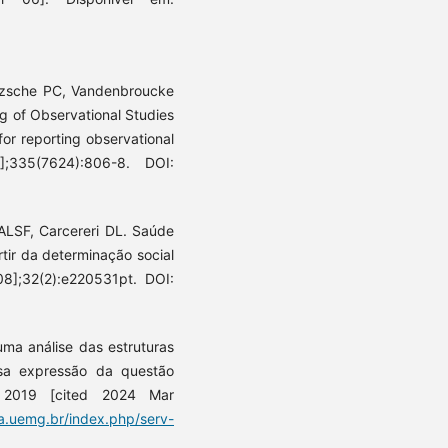
tzsche PC, Vandenbroucke
ng of Observational Studies
or reporting observational
335(7624):806-8. DOI:
ALSF, Carcereri DL. Saúde
tir da determinação social
8];32(2):e220531pt. DOI:
ma análise das estruturas
sa expressão da questão
. 2019 [cited 2024 Mar
ta.uemg.br/index.php/serv-