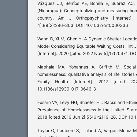
Vázquez JJ, Berríos AE, Bonilla E, Suarez AC
(Nicaragua): Conceptualizing and measuring hom
country. Am J Orthopsychiatry [Internet]
4];89(2):296–303. DOI: 10.1037/ort0000336
Wang D, Xi M, Chen Y. A Dynamic Shelter Locati
Model Considering Equitable Waiting Costs. Int J
[Internet]. 2020 [cited 2022 Nov 5];17(2):471. D
Mabhala MA, Yohannes A, Griffith M. Social
homelessness: qualitative analysis of life stories
Equity Health [Internet]. 2017 [cited 2
10.1186/s12939-017-0646-3
Fusaro VA, Levy HG, Shaefer HL. Racial and Ethnic 
Prevalence of Homelessness in the United State
2018 [cited 2019 Jun 2];55(6):2119–28. DOI: 10
Taylor O, Loubiere S, Tinland A, Vargas-Moniz M