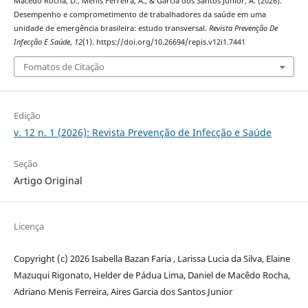
Macêdo Rocha, D., Menis Ferreira, A., & Garcia dos Santos Junior, A. (2026).
Desempenho e comprometimento de trabalhadores da saúde em uma
unidade de emergência brasileira: estudo transversal.
Revista Prevenção De
Infecção E Saúde
,
12
(1). https://doi.org/10.26694/repis.v12i1.7441
Fomatos de Citação
Edição
v. 12 n. 1 (2026): Revista Prevenção de Infecção e Saúde
Seção
Artigo Original
Licença
Copyright (c) 2026 Isabella Bazan Faria , Larissa Lucia da Silva, Elaine
Mazuqui Rigonato, Helder de Pádua Lima, Daniel de Macêdo Rocha,
Adriano Menis Ferreira, Aires Garcia dos Santos Junior