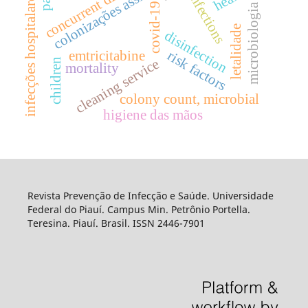
colonizações assintomática
concurrent disinfection
infections
infecções hospitalares
covid-19
microbiologia
letalidade
disinfection
emtricitabine
risk factors
cleaning service
children
mortality
colony count, microbial
higiene das mãos
Revista Prevenção de Infecção e Saúde. Universidade
Federal do Piauí. Campus Min. Petrônio Portella.
Teresina. Piauí. Brasil. ISSN 2446-7901