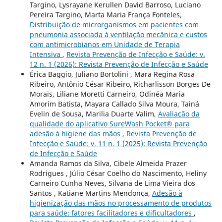
Targino, Lysrayane Kerullen David Barroso, Luciano
Pereira Targino, Marta Maria França Fonteles,
Distribuição de microrganismos em pacientes com
pneumonia associada à ventilação mecânica e custos
com antimicrobianos em Unidade de Terapia
Intensiva
,
Revista Prevenção de Infecção e Saúde: v.
12 n. 1 (2026): Revista Prevenção de Infecção e Saúde
Érica Baggio, Juliano Bortolini , Mara Regina Rosa
Ribeiro, Antônio César Ribeiro, Richarlisson Borges De
Morais, Liliane Moretti Carneiro, Odinéa Maria
Amorim Batista, Mayara Callado Silva Moura, Tainá
Evelin de Sousa, Marilia Duarte Valim,
Avaliação da
qualidade do aplicativo SureWash Pocket® para
adesão à higiene das mãos
,
Revista Prevenção de
Infecção e Saúde: v. 11 n. 1 (2025): Revista Prevenção
de Infecção e Saúde
Amanda Ramos da Silva, Cibele Almeida Prazer
Rodrigues , Júlio César Coelho do Nascimento, Heliny
Carneiro Cunha Neves, Silvana de Lima Vieira dos
Santos , Katiane Martins Mendonça,
Adesão à
higienização das mãos no processamento de produtos
para saúde: fatores facilitadores e dificultadores
,