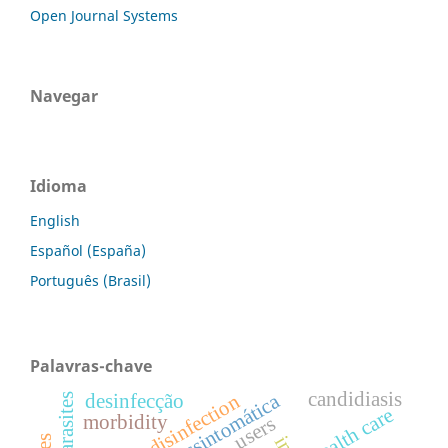
Open Journal Systems
Navegar
Idioma
English
Español (España)
Português (Brasil)
Palavras-chave
candidiasis
desinfecção
parasites
health care
morbidity
users