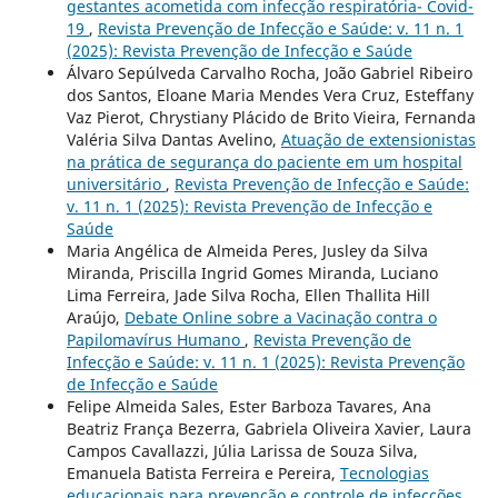
gestantes acometida com infecção respiratória- Covid-
19
,
Revista Prevenção de Infecção e Saúde: v. 11 n. 1
(2025): Revista Prevenção de Infecção e Saúde
Álvaro Sepúlveda Carvalho Rocha, João Gabriel Ribeiro
dos Santos, Eloane Maria Mendes Vera Cruz, Esteffany
Vaz Pierot, Chrystiany Plácido de Brito Vieira, Fernanda
Valéria Silva Dantas Avelino,
Atuação de extensionistas
na prática de segurança do paciente em um hospital
universitário
,
Revista Prevenção de Infecção e Saúde:
v. 11 n. 1 (2025): Revista Prevenção de Infecção e
Saúde
Maria Angélica de Almeida Peres, Jusley da Silva
Miranda, Priscilla Ingrid Gomes Miranda, Luciano
Lima Ferreira, Jade Silva Rocha, Ellen Thallita Hill
Araújo,
Debate Online sobre a Vacinação contra o
Papilomavírus Humano
,
Revista Prevenção de
Infecção e Saúde: v. 11 n. 1 (2025): Revista Prevenção
de Infecção e Saúde
Felipe Almeida Sales, Ester Barboza Tavares, Ana
Beatriz França Bezerra, Gabriela Oliveira Xavier, Laura
Campos Cavallazzi, Júlia Larissa de Souza Silva,
Emanuela Batista Ferreira e Pereira,
Tecnologias
educacionais para prevenção e controle de infecções