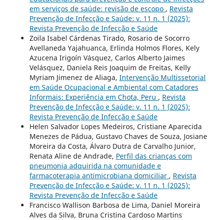
em serviços de saúde: revisão de escopo
,
Revista
Prevenção de Infecção e Saúde: v. 11 n. 1 (2025):
Revista Prevenção de Infecção e Saúde
Zoila Isabel Cárdenas Tirado, Rosario de Socorro
Avellaneda Yajahuanca, Erlinda Holmos Flores, Kely
Azucena Irigoín Vásquez, Carlos Alberto Jaimes
Velásquez, Daniela Reis Joaquim de Freitas, Kelly
Myriam Jimenez de Aliaga,
Intervenção Multissetorial
em Saúde Ocupacional e Ambiental com Catadores
Informais: Experiência em Chota, Peru
,
Revista
Prevenção de Infecção e Saúde: v. 11 n. 1 (2025):
Revista Prevenção de Infecção e Saúde
Helen Salvador Lopes Medeiros, Cristiane Aparecida
Menezes de Pádua, Gustavo Chaves de Souza, Josiane
Moreira da Costa, Álvaro Dutra de Carvalho Junior,
Renata Aline de Andrade,
Perfil das crianças com
pneumonia adquirida na comunidade e
farmacoterapia antimicrobiana domiciliar
,
Revista
Prevenção de Infecção e Saúde: v. 11 n. 1 (2025):
Revista Prevenção de Infecção e Saúde
Francisco Wallison Barbosa de Lima, Daniel Moreira
Alves da Silva, Bruna Cristina Cardoso Martins