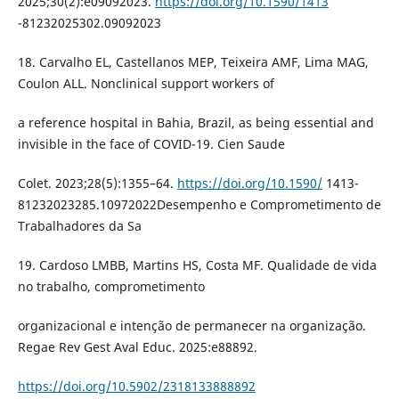
2025;30(2):e09092023.
https://doi.org/10.1590/1413
-81232025302.09092023
18. Carvalho EL, Castellanos MEP, Teixeira AMF, Lima MAG,
Coulon ALL. Nonclinical support workers of
a reference hospital in Bahia, Brazil, as being essential and
invisible in the face of COVID-19. Cien Saude
Colet. 2023;28(5):1355–64.
https://doi.org/10.1590/
1413-
81232023285.10972022Desempenho e Comprometimento de
Trabalhadores da Sa
19. Cardoso LMBB, Martins HS, Costa MF. Qualidade de vida
no trabalho, comprometimento
organizacional e intenção de permanecer na organização.
Regae Rev Gest Aval Educ. 2025:e88892.
https://doi.org/10.5902/2318133888892