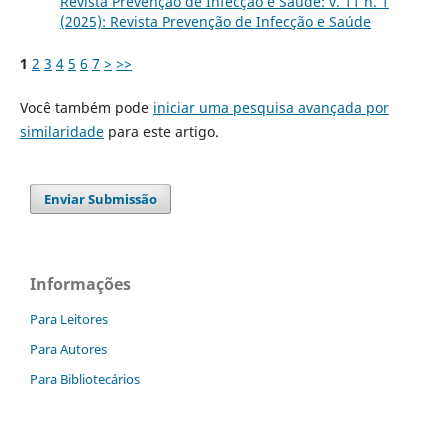
Revista Prevenção de Infecção e Saúde: v. 11 n. 1
(2025): Revista Prevenção de Infecção e Saúde
1
2
3
4
5
6
7
>
>>
Você também pode
iniciar uma pesquisa avançada por
similaridade
para este artigo.
Enviar Submissão
Informações
Para Leitores
Para Autores
Para Bibliotecários