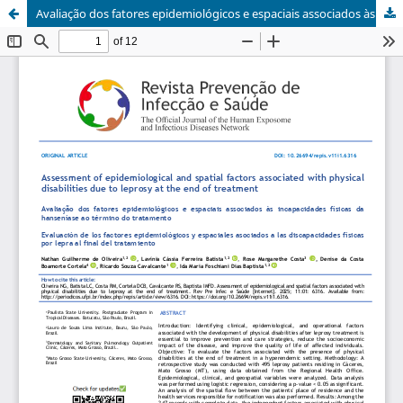
Avaliação dos fatores epidemiológicos e espaciais associados às incapacidades físicas da hanseníase ao término do tratamento