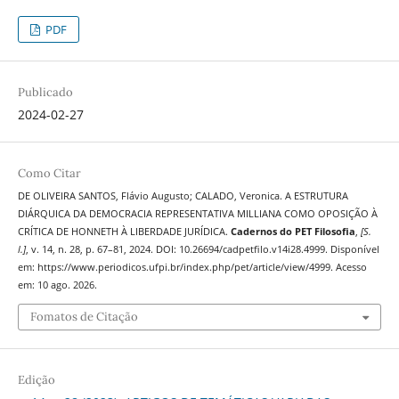
PDF
Publicado
2024-02-27
Como Citar
DE OLIVEIRA SANTOS, Flávio Augusto; CALADO, Veronica. A ESTRUTURA
DIÁRQUICA DA DEMOCRACIA REPRESENTATIVA MILLIANA COMO OPOSIÇÃO À
CRÍTICA DE HONNETH À LIBERDADE JURÍDICA.
Cadernos do PET Filosofia
,
[S.
l.]
, v. 14, n. 28, p. 67–81, 2024. DOI: 10.26694/cadpetfilo.v14i28.4999. Disponível
em: https://www.periodicos.ufpi.br/index.php/pet/article/view/4999. Acesso
em: 10 ago. 2026.
Fomatos de Citação
Edição