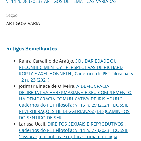
v. 14 n. 28 (2023): ARTIGOS DE TEMÁTICAS VARIADAS
Seção
ARTIGOS/ VARIA
Artigos Semelhantes
Rahra Carvalho de Araújo,
SOLIDARIEDADE OU
RECONHECIMENTO? - PERSPECTIVAS DE RICHARD
RORTY E AXEL HONNETH
,
Cadernos do PET Filosofia: v.
12 n. 23 (2021)
Josimar Binace de Oliveira,
A DEMOCRACIA
DELIBERATIVA HABERMASIANA E SEU COMPLEMENTO
NA DEMOCRACIA COMUNICATIVA DE IRIS YOUNG
,
Cadernos do PET Filosofia: v. 15 n. 29 (2024): DOSSIÊ
REVERBERAÇÕES HEIDEGGERIANAS: (DES)CAMINHOS
DO SENTIDO DE SER
Larissa Uceli,
DIREITOS SEXUAIS E REPRODUTIVOS
,
Cadernos do PET Filosofia: v. 14 n. 27 (2023): DOSSIÈ
“Fissuras, encontros e rupturas: uma ontologia