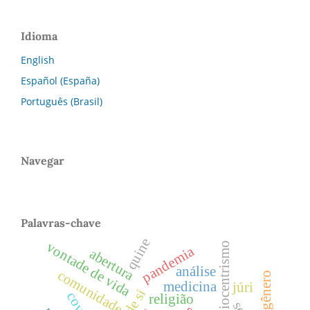
Idioma
English
Español (España)
Português (Brasil)
Navegar
Palavras-chave
quine
vontade de vida
biocentrismo
pandemia
abertura
análise
comunidade
medicina
júri
religião