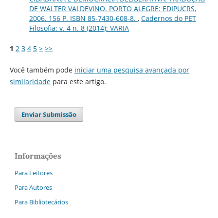
DE WALTER VALDEVINO. PORTO ALEGRE: EDIPUCRS,
2006. 156 P. ISBN 85-7430-608-8.
,
Cadernos do PET
Filosofia: v. 4 n. 8 (2014): VARIA
1
2
3
4
5
>
>>
Você também pode
iniciar uma pesquisa avançada por
similaridade
para este artigo.
Enviar Submissão
Informações
Para Leitores
Para Autores
Para Bibliotecários