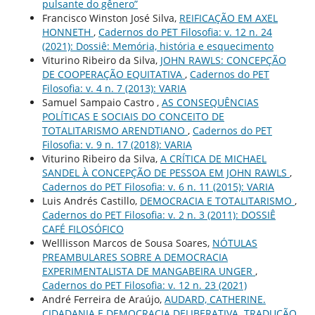
pulsante do gênero”
Francisco Winston José Silva,
REIFICAÇÃO EM AXEL
HONNETH
,
Cadernos do PET Filosofia: v. 12 n. 24
(2021): Dossiê: Memória, história e esquecimento
Viturino Ribeiro da Silva,
JOHN RAWLS: CONCEPÇÃO
DE COOPERAÇÃO EQUITATIVA
,
Cadernos do PET
Filosofia: v. 4 n. 7 (2013): VARIA
Samuel Sampaio Castro ,
AS CONSEQUÊNCIAS
POLÍTICAS E SOCIAIS DO CONCEITO DE
TOTALITARISMO ARENDTIANO
,
Cadernos do PET
Filosofia: v. 9 n. 17 (2018): VARIA
Viturino Ribeiro da Silva,
A CRÍTICA DE MICHAEL
SANDEL À CONCEPÇÃO DE PESSOA EM JOHN RAWLS
,
Cadernos do PET Filosofia: v. 6 n. 11 (2015): VARIA
Luis Andrés Castillo,
DEMOCRACIA E TOTALITARISMO
,
Cadernos do PET Filosofia: v. 2 n. 3 (2011): DOSSIÊ
CAFÉ FILOSÓFICO
Welllisson Marcos de Sousa Soares,
NÓTULAS
PREAMBULARES SOBRE A DEMOCRACIA
EXPERIMENTALISTA DE MANGABEIRA UNGER
,
Cadernos do PET Filosofia: v. 12 n. 23 (2021)
André Ferreira de Araújo,
AUDARD, CATHERINE.
CIDADANIA E DEMOCRACIA DELIBERATIVA. TRADUÇÃO