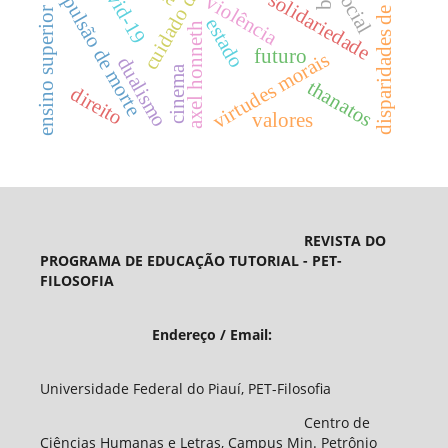
disparidades de gênero
cuidado de si
covid-19
social
solidariedade
violência
pulsão de morte
ensino superior
estado
axel honneth
futuro
virtudes morais
dualismo
cinema
thanatos
direito
valores
REVISTA DO
PROGRAMA DE EDUCAÇÃO TUTORIAL - PET-
FILOSOFIA
Endereço / Email:
Universidade Federal do Piauí, PET-Filosofia
Centro de
Ciências Humanas e Letras, Campus Min. Petrônio