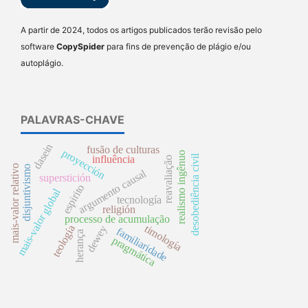
A partir de 2024, todos os artigos publicados terão revisão pelo
software
CopySpider
para fins de prevenção de plágio e/ou
autoplágio.
PALAVRAS-CHAVE
dasein
fusão de culturas
proyección
realismo ingênuo
desobediência civil
influência
reavaliação
mais-valor relativo
disjuntivismo
argumento causal
superstición
espirito
mais-valor global
tecnología
religión
processo de acumulação
timología
teología
dewey
familiaridade
herança
pragmática