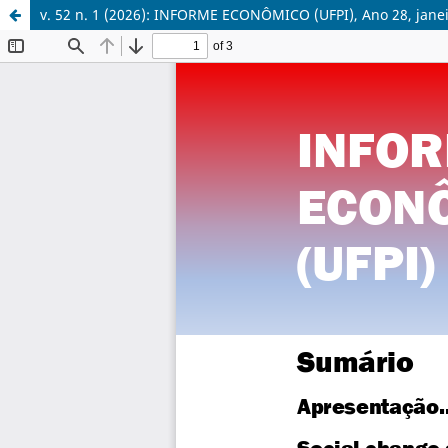
v. 52 n. 1 (2026): INFORME ECONÔMICO (UFPI), Ano 28, jane