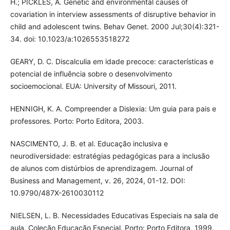
H.; PICKLES, A. Genetic and environmental causes of
covariation in interview assessments of disruptive behavior in
child and adolescent twins. Behav Genet. 2000 Jul;30(4):321-
34. doi: 10.1023/a:1026553518272
GEARY, D. C. Discalculia em idade precoce: características e
potencial de influência sobre o desenvolvimento
socioemocional. EUA: University of Missouri, 2011.
HENNIGH, K. A. Compreender a Dislexia: Um guia para pais e
professores. Porto: Porto Editora, 2003.
NASCIMENTO, J. B. et al. Educação inclusiva e
neurodiversidade: estratégias pedagógicas para a inclusão
de alunos com distúrbios de aprendizagem. Journal of
Business and Management, v. 26, 2024, 01-12. DOI:
10.9790/487X-2610030112
NIELSEN, L. B. Necessidades Educativas Especiais na sala de
aula. Coleção Educação Especial. Porto: Porto Editora, 1999.