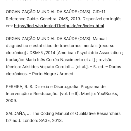
ORGANIZAÇÃO MUNDIAL DA SAÚDE (OMS). CID-11
Reference Guide. Genebra: OMS, 2019. Disponível em inglês
em:
https://icd.who.int/icd11refguide/en/index.html
ORGANIZAÇÃO MUNDIAL DA SAÚDE (OMS). Manual
diagnóstico e estatístico de transtornos mentais [recurso
eletrônico] : DSM-5 /2014 [American Psychiatric Association ;
tradução: Maria Inês Corrêa Nascimento et al.] ; revisão
técnica: Aristides Volpato Cordioli ... [et al.]. – 5. ed. – Dados
eletrônicos. – Porto Alegre : Artmed.
PEREIRA, R. S. Dislexia e Disortografia, Programa de
Intervenção e Reeducação. (vol. I e II). Montijo: You!Books,
2009.
SALDAÑA, J. The Coding Manual of Qualitative Researchers
(2ª ed.). London: SAGE, 2013.