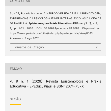
COMO CITAR
SUNDE, Rosario Martinho. A NEURODIVERSIDADE E A APRENDIZAGEM,
EXPERIÊNCIAS DA PSICOLOGIA ITINERANTE NAS ESCOLAS DA CIDADE
DE NAMPULA.
Epistemologia e Práxis Educativa - EPEduc
,
[S. l.]
, v. 9, n.
1, p. 1–21, 2026. DOI: 10.26694/epeduc.v9i1.8083. Disponível em:
https://www.periodicos.ufpi.br/index.php/epeduc/article/view/8083.
Acesso em: 9 ago. 2026.
Fomatos de Citação
EDIÇÃO
v. 9 n. 1 (2026): Revista Epistemologia e Práxis
Educativa - EPEduc, Piauí, eISSN: 2674-757X
SEÇÃO