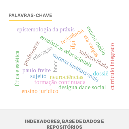
PALAVRAS-CHAVE
ensino médio
epistemologia da práxis
resistência
estatísticas educacionais
era vargas
professores
ifpi
currículo integrado
educação
subjetividade
.
Ética e estética
normas institucionais
bncc
paulo freire
dossiê
sujeito
neurociências
formação continuada
desigualdade social
ensino jurídico
INDEXADORES, BASE DE DADOS E
REPOSITÓRIOS