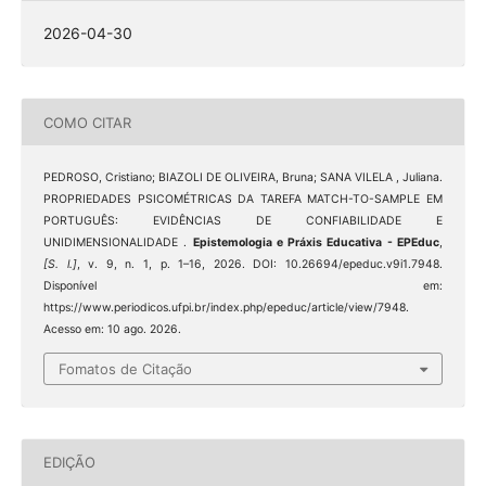
2026-04-30
COMO CITAR
PEDROSO, Cristiano; BIAZOLI DE OLIVEIRA, Bruna; SANA VILELA , Juliana.
PROPRIEDADES PSICOMÉTRICAS DA TAREFA MATCH-TO-SAMPLE EM
PORTUGUÊS: EVIDÊNCIAS DE CONFIABILIDADE E
UNIDIMENSIONALIDADE .
Epistemologia e Práxis Educativa - EPEduc
,
[S. l.]
, v. 9, n. 1, p. 1–16, 2026. DOI: 10.26694/epeduc.v9i1.7948.
Disponível em:
https://www.periodicos.ufpi.br/index.php/epeduc/article/view/7948.
Acesso em: 10 ago. 2026.
Fomatos de Citação
EDIÇÃO