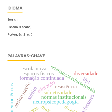
IDIOMA
English
Español (España)
Português (Brasil)
PALAVRAS-CHAVE
estatísticas educacionais
escola nova
espaços físicos
diversidade
formação continuada
ifpi
educação
ensino médio
neurociências
resistência
sujeito
subjetividade
.
professores
normas institucionais
neuropsicopedagogia
bncc
dossiê