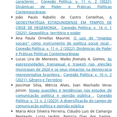
caracteres
,
Conexão Política: v. 11 n. 2 (2022):
Dinâmicas de Poder e Práticas Políticas
Contemporâneas
João Paulo Rabello de Castro Centelhas,
A
GEOESTRATÉGIA ESTADUNIDENSE EM TEMPOS DE
CRISE DE HEGEMONIA
,
Conexão Política: v. 14 n. 1
(2025): Geopolítica, território e poder
Ana Paula Ornellas Mauriel,
O uso de “moedas
sociais” como instrumento de política social local
,
Conexão Política: v. 11 n. 2 (2022): Dinâmicas de Poder
e Práticas Políticas Contemporâneas
Lucas Lira de Menezes, Maiko Jhonata A. Gomes,
As
expressividades transexual e travesti nas eleições
municipais de 2020 e os seus impactos na democracia
representativa brasileira
,
Conexão Política: v. 10 n. 2
(2021): Gênero e Território
Joscimar Silva, Mércia Alves, Ivan Machado Veras
Júnior,
Novas questões e tendências nos estudos de
comunicação política e opinião pública
,
Conexão
Política: v. 12 n. 2 (2023): A diversificação do campo de
comunicação política e opinião pública
Maria Alice Silveira Ferreira, Cláudio Luis de Camargo
Penteado, Luiza Jardim, Patrícia Dias dos Santos,