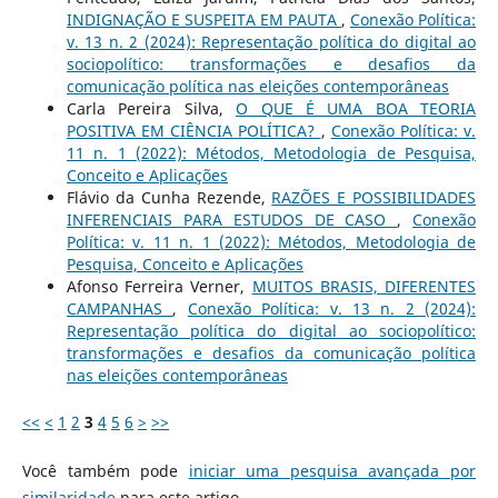
INDIGNAÇÃO E SUSPEITA EM PAUTA
,
Conexão Política:
v. 13 n. 2 (2024): Representação política do digital ao
sociopolítico: transformações e desafios da
comunicação política nas eleições contemporâneas
Carla Pereira Silva,
O QUE É UMA BOA TEORIA
POSITIVA EM CIÊNCIA POLÍTICA?
,
Conexão Política: v.
11 n. 1 (2022): Métodos, Metodologia de Pesquisa,
Conceito e Aplicações
Flávio da Cunha Rezende,
RAZÕES E POSSIBILIDADES
INFERENCIAIS PARA ESTUDOS DE CASO
,
Conexão
Política: v. 11 n. 1 (2022): Métodos, Metodologia de
Pesquisa, Conceito e Aplicações
Afonso Ferreira Verner,
MUITOS BRASIS, DIFERENTES
CAMPANHAS
,
Conexão Política: v. 13 n. 2 (2024):
Representação política do digital ao sociopolítico:
transformações e desafios da comunicação política
nas eleições contemporâneas
<<
<
1
2
3
4
5
6
>
>>
Você também pode
iniciar uma pesquisa avançada por
similaridade
para este artigo.