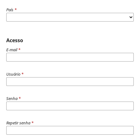
País
*
Acesso
E-mail
*
Usuário
*
Senha
*
Repetir senha
*