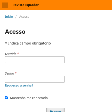
Revista Equador
Início
/
Acesso
Acesso
* Indica campo obrigatório
Usuário
*
Senha
*
Esqueceu a senha?
Mantenha-me conectado
Acesso