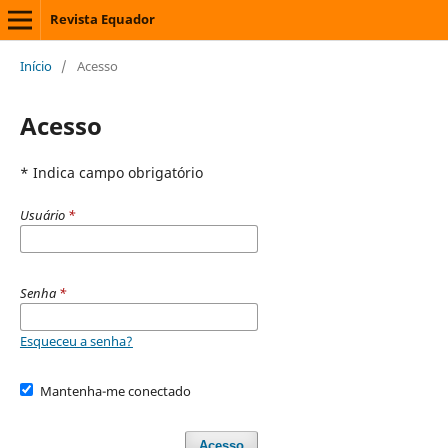
Revista Equador
Início
/
Acesso
Acesso
* Indica campo obrigatório
Usuário
*
Senha
*
Esqueceu a senha?
Mantenha-me conectado
Acesso