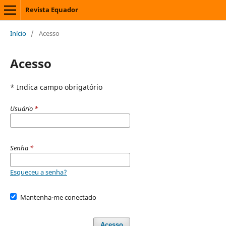
Revista Equador
Início
/
Acesso
Acesso
* Indica campo obrigatório
Usuário
*
Senha
*
Esqueceu a senha?
Mantenha-me conectado
Acesso