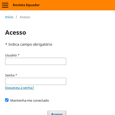
Revista Equador
Início
/
Acesso
Acesso
* Indica campo obrigatório
Usuário
*
Senha
*
Esqueceu a senha?
Mantenha-me conectado
Acesso