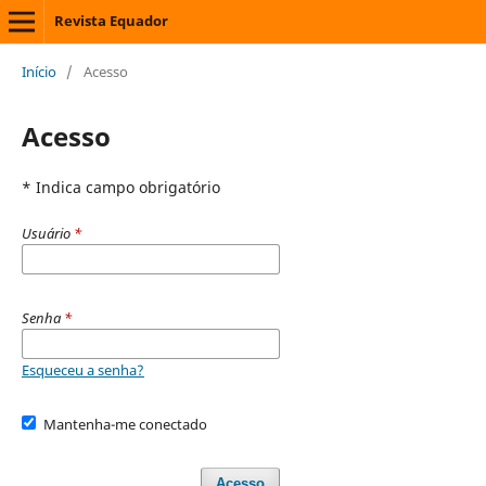
Revista Equador
Início
/
Acesso
Acesso
* Indica campo obrigatório
Usuário
*
Senha
*
Esqueceu a senha?
Mantenha-me conectado
Acesso