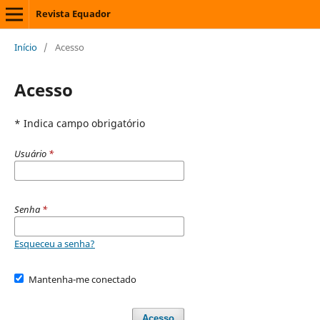
Revista Equador
Início
/
Acesso
Acesso
* Indica campo obrigatório
Usuário
*
Senha
*
Esqueceu a senha?
Mantenha-me conectado
Acesso