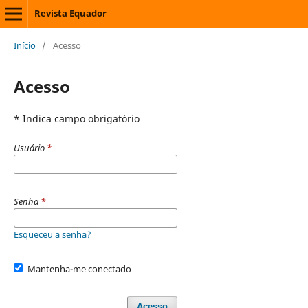
Revista Equador
Início
/
Acesso
Acesso
* Indica campo obrigatório
Usuário
*
Senha
*
Esqueceu a senha?
Mantenha-me conectado
Acesso