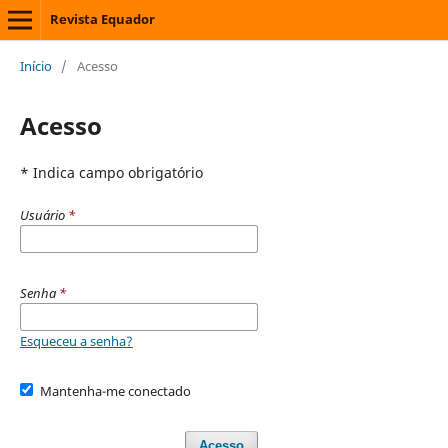
Revista Equador
Início
/
Acesso
Acesso
* Indica campo obrigatório
Usuário
*
Senha
*
Esqueceu a senha?
Mantenha-me conectado
Acesso