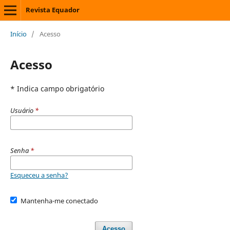
Revista Equador
Início
/
Acesso
Acesso
* Indica campo obrigatório
Usuário
*
Senha
*
Esqueceu a senha?
Mantenha-me conectado
Acesso