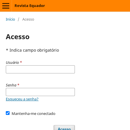
Revista Equador
Início
/
Acesso
Acesso
* Indica campo obrigatório
Usuário
*
Senha
*
Esqueceu a senha?
Mantenha-me conectado
Acesso