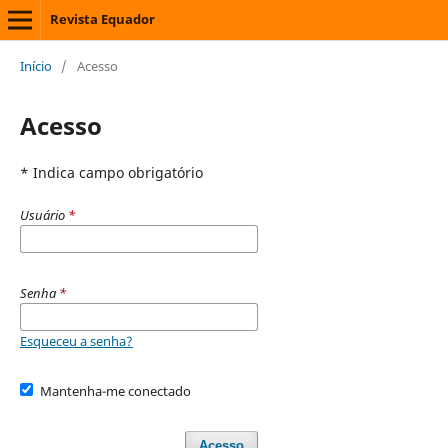
Revista Equador
Início
/
Acesso
Acesso
* Indica campo obrigatório
Usuário
*
Senha
*
Esqueceu a senha?
Mantenha-me conectado
Acesso