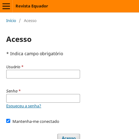
Revista Equador
Início
/
Acesso
Acesso
* Indica campo obrigatório
Usuário
*
Senha
*
Esqueceu a senha?
Mantenha-me conectado
Acesso