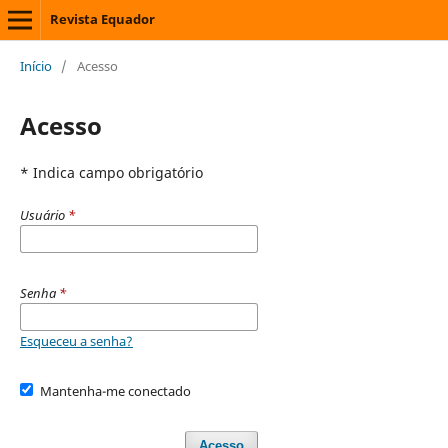
Revista Equador
Início
/
Acesso
Acesso
* Indica campo obrigatório
Usuário
*
Senha
*
Esqueceu a senha?
Mantenha-me conectado
Acesso