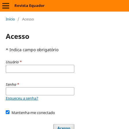
Revista Equador
Início
/
Acesso
Acesso
* Indica campo obrigatório
Usuário
*
Senha
*
Esqueceu a senha?
Mantenha-me conectado
Acesso