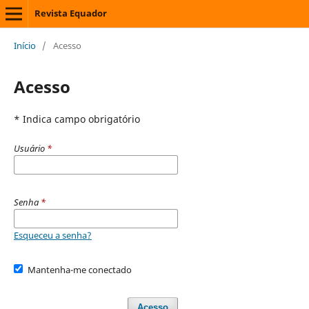
Revista Equador
Início
/
Acesso
Acesso
* Indica campo obrigatório
Usuário
*
Senha
*
Esqueceu a senha?
Mantenha-me conectado
Acesso