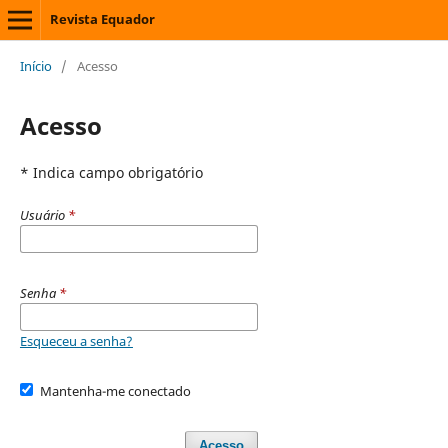
Revista Equador
Início
/
Acesso
Acesso
* Indica campo obrigatório
Usuário
*
Senha
*
Esqueceu a senha?
Mantenha-me conectado
Acesso