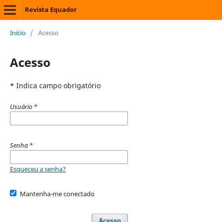
Revista Equador
Início
/
Acesso
Acesso
* Indica campo obrigatório
Usuário
*
Senha
*
Esqueceu a senha?
Mantenha-me conectado
Acesso