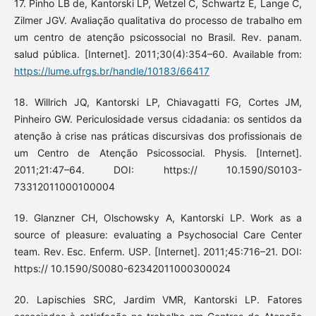
17. Pinho LB de, Kantorski LP, Wetzel C, Schwartz E, Lange C,
Zilmer JGV. Avaliação qualitativa do processo de trabalho em
um centro de atenção psicossocial no Brasil. Rev. panam.
salud pública. [Internet]. 2011;30(4):354–60. Available from:
https://lume.ufrgs.br/handle/10183/66417
18. Willrich JQ, Kantorski LP, Chiavagatti FG, Cortes JM,
Pinheiro GW. Periculosidade versus cidadania: os sentidos da
atenção à crise nas práticas discursivas dos profissionais de
um Centro de Atenção Psicossocial. Physis. [Internet].
2011;21:47–64. DOI: https:// 10.1590/S0103-
73312011000100004
19. Glanzner CH, Olschowsky A, Kantorski LP. Work as a
source of pleasure: evaluating a Psychosocial Care Center
team. Rev. Esc. Enferm. USP. [Internet]. 2011;45:716–21. DOI:
https:// 10.1590/S0080-62342011000300024
20. Lapischies SRC, Jardim VMR, Kantorski LP. Fatores