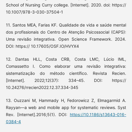
School of Nursing Curry college. [Internet]. 2020. doi: https://
10.1007/978-3-030-37504-1
11. Santos MEA, Farias KF. Qualidade de vida e saúde mental
dos profissionais do Centro de Atenção Psicossocial (CAPS):
Uma revisão integrativa. Open Science Framework. 2024.
DOI: https:// 10.17605/OSF.IO/HVYX4
12. Dantas HLL, Costa CRB, Costa LMC, Lúcio IML,
Comassetto I. Como elaborar uma revisão integrativa:
sistematização do método científico. Revista Recien.
[Internet]. 2022;12(37): 334–45. DOI: https://
10.24276/rrecien2022.12.37.334-345
13. Ouzzani M, Hammady H, Fedorowicz Z, Elmagarmid A.
Rayyan—a web and mobile app for systematic reviews. Syst
Rev. [Internet].2016;5(1). DOI:
https://10.1186/s13643-016-
0384-4