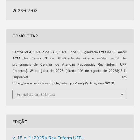
2026-07-03
COMO CITAR
Santos MEA, Silva P de PAC, Silva L dos S, Figueiredo EVM de S, Santos
ACM dos, Farias KF de. Qualidade de vida e saúde mental dos
profissionais de Centros de Atenção Psicosocial. Rev Enferm UFPI
[Internet]. 3º de julho de 2026 [citado 10º de agosto de 2026];15(1).
Disponível em:
https://www.periodicos.ufpi.br/index.php/reufpi/article/view/6958
Fomatos de Citação
EDIÇÃO
v. 15 n. 1 (2026): Rev Enferm UFPI