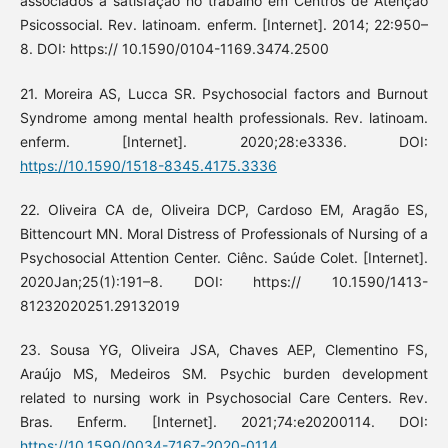
associados à satisfação no trabalho em Centros de Atenção
Psicossocial. Rev. latinoam. enferm. [Internet]. 2014; 22:950–
8. DOI: https:// 10.1590/0104-1169.3474.2500
21. Moreira AS, Lucca SR. Psychosocial factors and Burnout
Syndrome among mental health professionals. Rev. latinoam.
enferm. [Internet]. 2020;28:e3336. DOI:
https://10.1590/1518-8345.4175.3336
22. Oliveira CA de, Oliveira DCP, Cardoso EM, Aragão ES,
Bittencourt MN. Moral Distress of Professionals of Nursing of a
Psychosocial Attention Center. Ciênc. Saúde Colet. [Internet].
2020Jan;25(1):191–8. DOI: https:// 10.1590/1413-
81232020251.29132019
23. Sousa YG, Oliveira JSA, Chaves AEP, Clementino FS,
Araújo MS, Medeiros SM. Psychic burden development
related to nursing work in Psychosocial Care Centers. Rev.
Bras. Enferm. [Internet]. 2021;74:e20200114. DOI:
https://10.1590/0034-7167-2020-0114