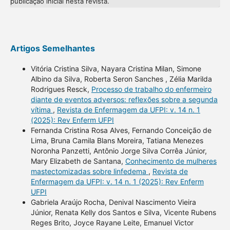
publicação inicial nesta revista.
Artigos Semelhantes
Vitória Cristina Silva, Nayara Cristina Milan, Simone
Albino da Silva, Roberta Seron Sanches , Zélia Marilda
Rodrigues Resck,
Processo de trabalho do enfermeiro
diante de eventos adversos: reflexões sobre a segunda
vítima
,
Revista de Enfermagem da UFPI: v. 14 n. 1
(2025): Rev Enferm UFPI
Fernanda Cristina Rosa Alves, Fernando Conceição de
Lima, Bruna Camila Blans Moreira, Tatiana Menezes
Noronha Panzetti, Antônio Jorge Silva Corrêa Júnior,
Mary Elizabeth de Santana,
Conhecimento de mulheres
mastectomizadas sobre linfedema
,
Revista de
Enfermagem da UFPI: v. 14 n. 1 (2025): Rev Enferm
UFPI
Gabriela Araújo Rocha, Denival Nascimento Vieira
Júnior, Renata Kelly dos Santos e Silva, Vicente Rubens
Reges Brito, Joyce Rayane Leite, Emanuel Victor