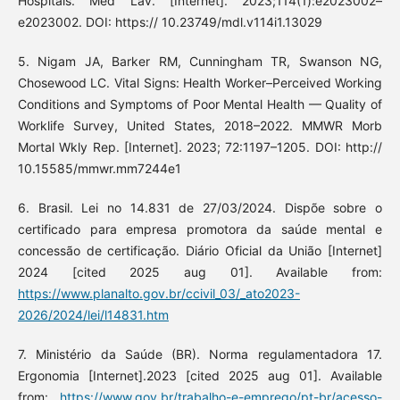
Hospitals. Med Lav. [Internet]. 2023;114(1):e2023002–
e2023002. DOI: https:// 10.23749/mdl.v114i1.13029
5. Nigam JA, Barker RM, Cunningham TR, Swanson NG,
Chosewood LC. Vital Signs: Health Worker–Perceived Working
Conditions and Symptoms of Poor Mental Health — Quality of
Worklife Survey, United States, 2018–2022. MMWR Morb
Mortal Wkly Rep. [Internet]. 2023; 72:1197–1205. DOI: http://
10.15585/mmwr.mm7244e1
6. Brasil. Lei no 14.831 de 27/03/2024. Dispõe sobre o
certificado para empresa promotora da saúde mental e
concessão de certificação. Diário Oficial da União [Internet]
2024 [cited 2025 aug 01]. Available from:
https://www.planalto.gov.br/ccivil_03/_ato2023-
2026/2024/lei/l14831.htm
7. Ministério da Saúde (BR). Norma regulamentadora 17.
Ergonomia [Internet].2023 [cited 2025 aug 01]. Available
from:
https://www.gov.br/trabalho-e-emprego/pt-br/acesso-