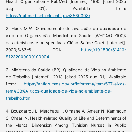
Health Organization - PubMed [Internet]. 1995 [cited 2025
aug 01]. Available from:
https://pubmed.ncbi.nlm.nih.gov/8560308/
2. Fleck MPA. O instrumento de avaliação de qualidade de
vida da Organização Mundial da Saúde (WHOQOL-100):
características e perspectivas. Ciênc. Saúde Colet. [Internet].
2000;5:33–8. DOI:
https://10.1590/S1413-
81232000000100004
3. Ministério da Saúde (BR). Qualidade de Vida no Ambiente
de Trabalho [Internet]. 2013 [cited 2025 aug 01]. Available
from:
https://antigo.mma.gov.br/informma/item/527-eixos-
tem%C3%A1ticos-qualidade-de-vida-no-ambiente-de-
trabalho.html
4. Bouzgarrou L, Merchaoui I, Omrane A, Ameur N, Kammoun
S, Chaari N. Health-related Quality of Life and Determinants of
the Mental Dimension Among Tunisian Nurses in Public