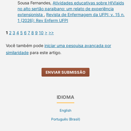
Sousa Fernandes,
Atividades educativas sobre HIV/aids
no alto sertão paraibano: um relato de experiência
extensionista
,
Revista de Enfermagem da UFPI: v. 15 n.
1 (2026): Rev Enferm UFPI
1
2
3
4
5
6
7
8
9
10
>
>>
Você também pode
iniciar uma pesquisa avançada por
similaridade
para este artigo.
ENVIAR SUBMISSÃO
IDIOMA
English
Português (Brasil)