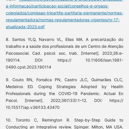
a-informacao/participacao-social/conselhos-e-orgaos-
colegiados/comissao-tripartite-partitaria-permanente/normas-
regulamentadora/normas-regulamentadoras-vigentes/nr-17-
atualizada-2023.pdf
8. Santos YLQ, Navarro VL, Elias MA. A precarização do
trabalho e a saúde dos profissionais de um Centro de Atenção
Psicossocial. Cad. psicol. soc. trab. [Internet]. 2023;26:e-
190114. DOI: https:// 10.11606/issn.1981-
0490.cpst.2023.190114
9. Couto RN, Fonsêca PN, Castro JLC, Guimarães CLC,
Medeiros ED. Coping Strategies Adopted by Health
Professionals during the COVID-19 Pandemic. Actual En
Psicol. [Internet]. 2022;36(133):1–12. DOI: https://
10.15517/ap.v36i133.43470
10. Toronto C, Remington R. Step-by-Step Guide to
Conducting an Integrative review. Spinger. Milton, MA USA.