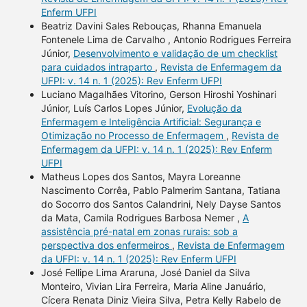
Enferm UFPI
Beatriz Davini Sales Rebouças, Rhanna Emanuela
Fontenele Lima de Carvalho , Antonio Rodrigues Ferreira
Júnior,
Desenvolvimento e validação de um checklist
para cuidados intraparto
,
Revista de Enfermagem da
UFPI: v. 14 n. 1 (2025): Rev Enferm UFPI
Luciano Magalhães Vitorino, Gerson Hiroshi Yoshinari
Júnior, Luís Carlos Lopes Júnior,
Evolução da
Enfermagem e Inteligência Artificial: Segurança e
Otimização no Processo de Enfermagem
,
Revista de
Enfermagem da UFPI: v. 14 n. 1 (2025): Rev Enferm
UFPI
Matheus Lopes dos Santos, Mayra Loreanne
Nascimento Corrêa, Pablo Palmerim Santana, Tatiana
do Socorro dos Santos Calandrini, Nely Dayse Santos
da Mata, Camila Rodrigues Barbosa Nemer ,
A
assistência pré-natal em zonas rurais: sob a
perspectiva dos enfermeiros
,
Revista de Enfermagem
da UFPI: v. 14 n. 1 (2025): Rev Enferm UFPI
José Fellipe Lima Araruna, José Daniel da Silva
Monteiro, Vivian Lira Ferreira, Maria Aline Januário,
Cícera Renata Diniz Vieira Silva, Petra Kelly Rabelo de