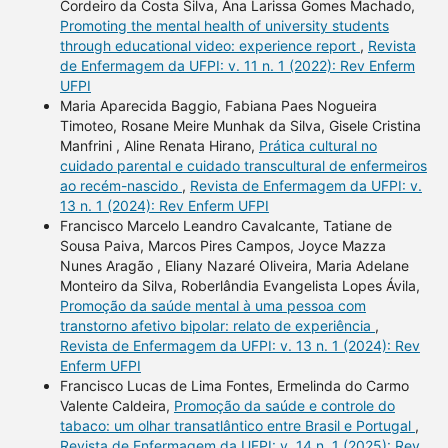
Cordeiro da Costa Silva, Ana Larissa Gomes Machado,
Promoting the mental health of university students
through educational video: experience report
,
Revista
de Enfermagem da UFPI: v. 11 n. 1 (2022): Rev Enferm
UFPI
Maria Aparecida Baggio, Fabiana Paes Nogueira
Timoteo, Rosane Meire Munhak da Silva, Gisele Cristina
Manfrini , Aline Renata Hirano,
Prática cultural no
cuidado parental e cuidado transcultural de enfermeiros
ao recém-nascido
,
Revista de Enfermagem da UFPI: v.
13 n. 1 (2024): Rev Enferm UFPI
Francisco Marcelo Leandro Cavalcante, Tatiane de
Sousa Paiva, Marcos Pires Campos, Joyce Mazza
Nunes Aragão , Eliany Nazaré Oliveira, Maria Adelane
Monteiro da Silva, Roberlândia Evangelista Lopes Ávila,
Promoção da saúde mental à uma pessoa com
transtorno afetivo bipolar: relato de experiência
,
Revista de Enfermagem da UFPI: v. 13 n. 1 (2024): Rev
Enferm UFPI
Francisco Lucas de Lima Fontes, Ermelinda do Carmo
Valente Caldeira,
Promoção da saúde e controle do
tabaco: um olhar transatlântico entre Brasil e Portugal
,
Revista de Enfermagem da UFPI: v. 14 n. 1 (2025): Rev