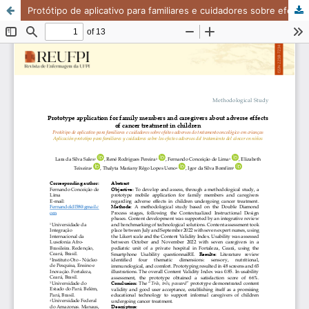
Protótipo de aplicativo para familiares e cuidadores sobre efeitos adversos do tratamento oncológico em crianças