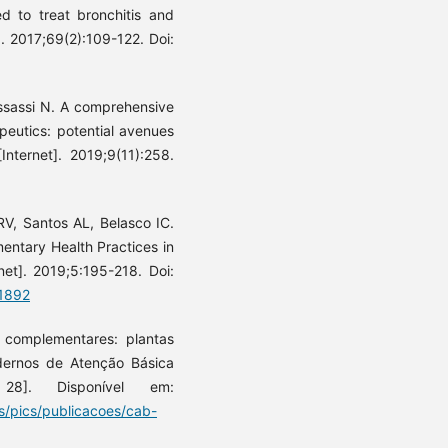
ed to treat bronchitis and
. 2017;69(2):109-122. Doi:
ssassi N. A comprehensive
apeutics: potential avenues
Internet]. 2019;9(11):258.
RV, Santos AL, Belasco IC.
entary Health Practices in
net]. 2019;5:195-218. Doi:
.1892
e complementares: plantas
adernos de Atenção Básica
28]. Disponível em:
s/pics/publicacoes/cab-