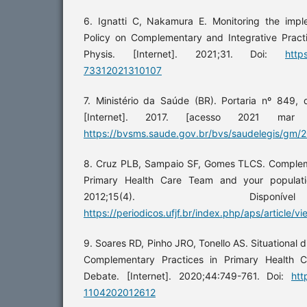
6. Ignatti C, Nakamura E. Monitoring the impl
Policy on Complementary and Integrative Practi
Physis. [Internet]. 2021;31. Doi:
http
73312021310107
7. Ministério da Saúde (BR). Portaria nº 849
[Internet]. 2017. [acesso 2021 mar 
https://bvsms.saude.gov.br/bvs/saudelegis/gm/
8. Cruz PLB, Sampaio SF, Gomes TLCS. Compleme
Primary Health Care Team and your populatio
2012;15(4). Disp
https://periodicos.ufjf.br/index.php/aps/article/
9. Soares RD, Pinho JRO, Tonello AS. Situational d
Complementary Practices in Primary Health 
Debate. [Internet]. 2020;44:749-761. Doi:
htt
1104202012612