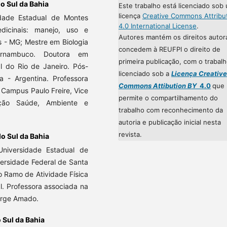
o Sul da Bahia
Este trabalho está licenciado sob
licença
Creative Commons Attribu
idade Estadual de Montes
4.0 International License
.
dicinais: manejo, uso e
Autores mantém os direitos autor
s - MG; Mestre em Biologia
concedem à REUFPI o direito de
ernambuco. Doutora em
primeira publicação, com o trabal
al do Rio de Janeiro. Pós-
licenciado sob a
Licença Creative
 - Argentina. Professora
Commons Attibution BY
4.0
que
 Campus Paulo Freire, Vice
permite o compartilhamento do
ção Saúde, Ambiente e
trabalho com reconhecimento da
autoria e publicação inicial nesta
revista.
o Sul da Bahia
niversidade Estadual de
ersidade Federal de Santa
o Ramo de Atividade Física
l. Professora associada na
orge Amado.
 Sul da Bahia