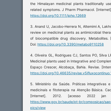
the Himalayan medicinal plants traditionally us
related symptoms. J Pharm Pharmacol. [Internet]
https://doi.org/10.1111/jphp.12669
3. Anand U, Jacobo-Herrera N, Altemimi A, Lakh
review on medicinal plants as antimicrobial ther
of biocompatible drug discovery. Metabolites. [
Doi:
https://doi.org/10.3390/metabo9110258
4. Oliveira GL, Rodrigues CJ, Santos PO, Silva L
Medicinal plants used in Integrative and Complem
Espaço Crescer, Alcobaça, Bahia. Revise. [Inter
https://doi.org/10.46635/revise.v5ifluxocontinuo
5. Ministério da Saúde. Práticas integrativas 
medicinais e fitoterapia na Atenção Básica. C
[Internet]. 2012. [acesso 2022 jan 
https://www.gov.br/saude/pt-br/composicao/sap
pics/view