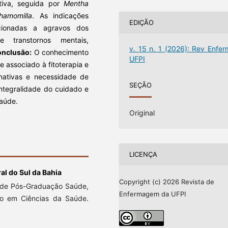
tiva, seguida por
Mentha
hamomilla
. As indicações
EDIÇÃO
acionadas a agravos dos
e transtornos mentais,
v. 15 n. 1 (2026): Rev Enfer
nclusão:
O conhecimento
UFPI
e associado à fitoterapia e
rmativas e necessidade de
SEÇÃO
 integralidade do cuidado e
aúde.
Original
LICENÇA
al do Sul da Bahia
Copyright (c) 2026 Revista de
a de Pós-Graduação Saúde,
Enfermagem da UFPI
ão em Ciências da Saúde.