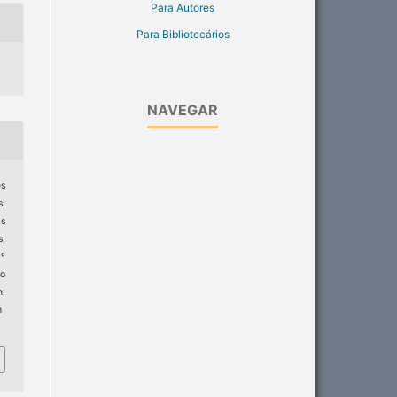
Para Autores
Para Bibliotecários
NAVEGAR
es
s:
as
s,
3º
to
:
h