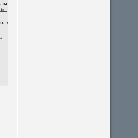
 uma
tion
ais e
ho