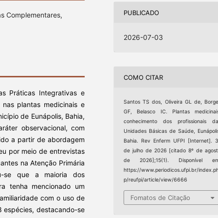
PUBLICADO
ias Complementares,
2026-07-03
COMO CITAR
 Práticas Integrativas e
Santos TS dos, Oliveira GL de, Borg
nas plantas medicinais e
GF, Belasco IC. Plantas medicinai
icípio de Eunápolis, Bahia,
conhecimento dos profissionais d
ráter observacional, com
Unidades Básicas de Saúde, Eunápoli
vido a partir de abordagem
Bahia. Rev Enferm UFPI [Internet]. 
reu por meio de entrevistas
de julho de 2026 [citado 8º de agos
de 2026];15(1). Disponível em
uantes na Atenção Primária
https://www.periodicos.ufpi.br/index.p
u-se que a maioria dos
p/reufpi/article/view/6666
ora tenha mencionado um
Fomatos de Citação
familiaridade com o uso de
48 espécies, destacando-se